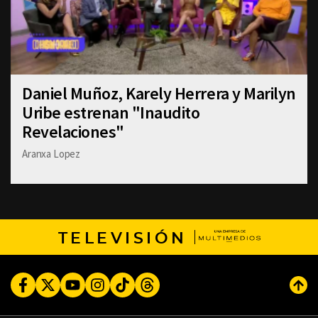
Daniel Muñoz, Karely Herrera y Marilyn
Uribe estrenan "Inaudito
Revelaciones"
Aranxa Lopez
TELEVISIÓN
Facebook
Twitter
Youtube
Instagram
TikTok
Threads
Subi