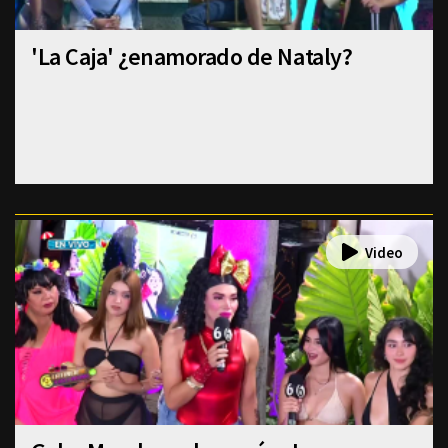
'La Caja' ¿enamorado de Nataly?