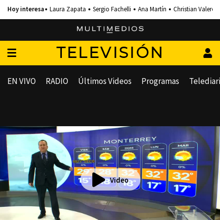
Laura Zapata
Sergio Fachelli
Ana Martín
Christian Valero
TELEVISIÓN
EN VIVO
RADIO
Últimos Videos
Programas
Telediar
Video