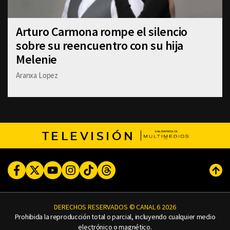
Arturo Carmona rompe el silencio
sobre su reencuentro con su hija
Melenie
Aranxa Lopez
TELEVISIÓN
Facebook
Twitter
Youtube
Instagram
TikTok
Threads
Subi
DERECHOS RESERVADOS © CANAL 6 2026
Prohibida la reproducción total o parcial, incluyendo cualquier medio
electrónico o magnético.