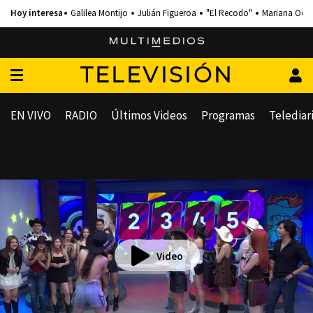
Galilea Montijo
Julián Figueroa
"El Recodo"
Mariana Och
TELEVISIÓN
EN VIVO
RADIO
Últimos Videos
Programas
Telediar
Video