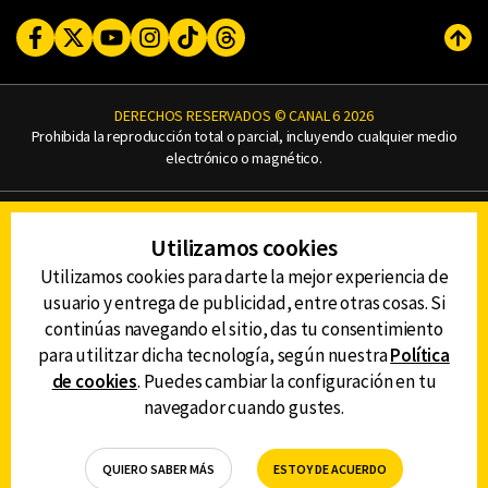
Facebook
Twitter
Youtube
Instagram
TikTok
Threads
Subi
DERECHOS RESERVADOS © CANAL 6 2026
Prohibida la reproducción total o parcial, incluyendo cualquier medio
electrónico o magnético.
CONTACTO
Utilizamos cookies
AVISO DE PRIVACIDAD
AVISO LEGAL
Utilizamos cookies para darte la mejor experiencia de
DEFENSORÍA DE LAS AUDIENCIAS
usuario y entrega de publicidad, entre otras cosas. Si
continúas navegando el sitio, das tu consentimiento
para utilitzar dicha tecnología, según nuestra
Política
de cookies
. Puedes cambiar la configuración en tu
DESCARGA LA APP DE CANAL 6
navegador cuando gustes.
QUIERO SABER MÁS
ESTOY DE ACUERDO