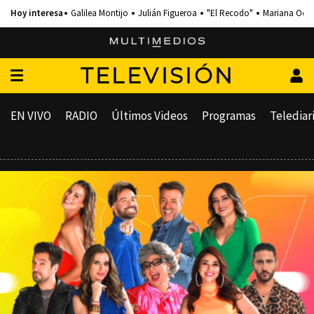
Galilea Montijo
Julián Figueroa
"El Recodo"
Mariana Och
TELEVISIÓN
EN VIVO
RADIO
Últimos Videos
Programas
Telediar