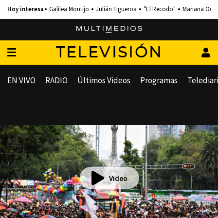
Galilea Montijo
Julián Figueroa
"El Recodo"
Mariana Och
TELEVISIÓN
EN VIVO
RADIO
Últimos Videos
Programas
Telediar
Video