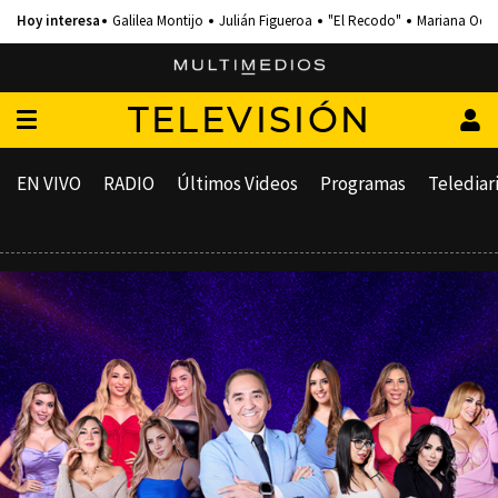
Galilea Montijo
Julián Figueroa
"El Recodo"
Mariana Och
TELEVISIÓN
EN VIVO
RADIO
Últimos Videos
Programas
Telediar