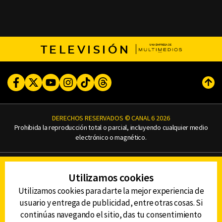
TELEVISIÓN
Facebook
Twitter
Youtube
Instagram
TikTok
Threads
Subi
DERECHOS RESERVADOS © CANAL 6 2026
Prohibida la reproducción total o parcial, incluyendo cualquier medio
electrónico o magnético.
CONTACTO
Utilizamos cookies
AVISO DE PRIVACIDAD
AVISO LEGAL
Utilizamos cookies para darte la mejor experiencia de
DEFENSORÍA DE LAS AUDIENCIAS
usuario y entrega de publicidad, entre otras cosas. Si
continúas navegando el sitio, das tu consentimiento