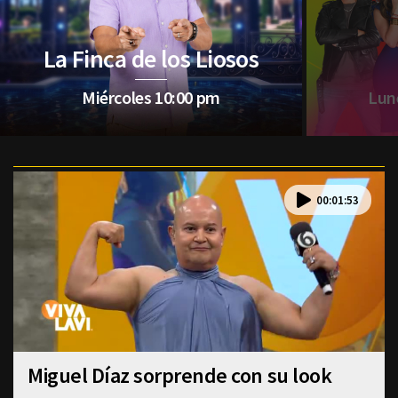
La Finca de los Liosos
Miércoles 10:00 pm
Lune
00:01:53
Miguel Díaz sorprende con su look