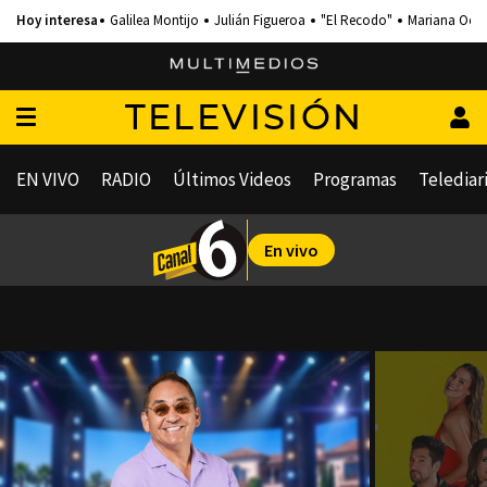
Galilea Montijo
Julián Figueroa
"El Recodo"
Mariana Och
TELEVISIÓN
EN VIVO
RADIO
Últimos Videos
Programas
Telediar
En vivo