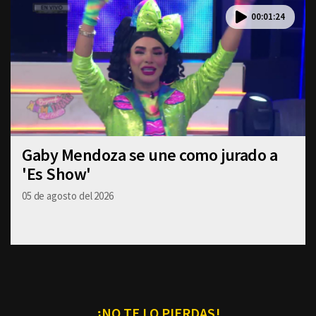
00:01:24
Gaby Mendoza se une como jurado a
'Es Show'
05 de agosto del 2026
¡NO TE LO PIERDAS!