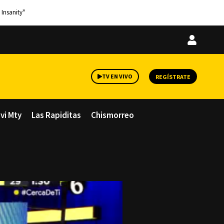
 Insanity"
Iniciar
sesión
TV EN VIVO
REGÍSTRATE
avi Mty
Las Rapiditas
Chismorreo