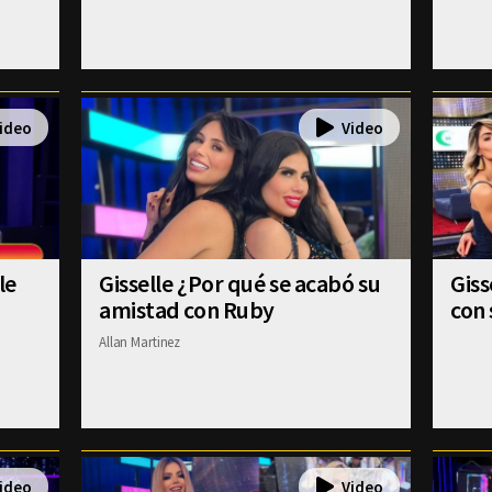
le
Gisselle ¿Por qué se acabó su
Gis
amistad con Ruby
con 
Allan Martinez