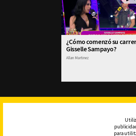
¿Cómo comenzó su carre
Gisselle Sampayo?
Allan Martinez
TELEVISIÓN
Utili
publicidad
DERECHOS RESERVADOS © CANAL 6 2026
para utili
Prohibida la reproducción total o parcial, i