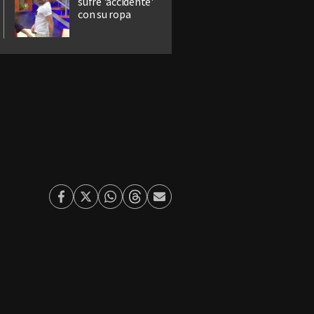
sufre 'accidente'
con su ropa
Facebook
Twitter
Whatsapp
Threads
Enviar
por
Email