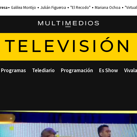
Galilea Montijo
Julián Figueroa
"El Recodo"
Mariana Ochoa
"Virtual
TELEVISIÓN
Programas
Telediario
Programación
Es Show
Vival