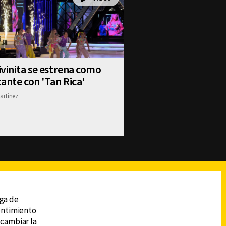
vinita se estrena como
ante con 'Tan Rica'
artinez
reads
Subir
ega de
sentimiento
 cambiar la