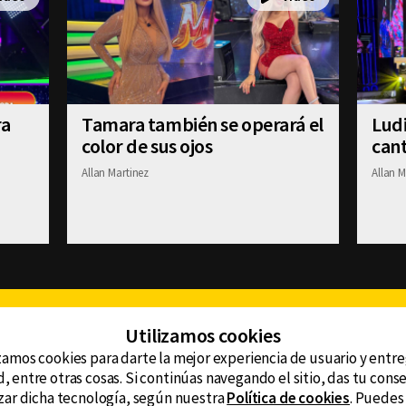
ra
Tamara también se operará el
Ludi
color de sus ojos
cant
Allan Martinez
Allan M
Facebook
Twitter
Youtube
Instagram
TikTok
Th
Utilizamos cookies
zamos cookies para darte la mejor experiencia de usuario y entr
, entre otras cosas. Si continúas navegando el sitio, das tu con
CONTACTO
tzar dicha tecnología, según nuestra
Política de cookies
. Puedes
AVISO DE PRIVACIDAD
ncluyendo