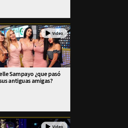
selle Sampayo ¿que pasó
sus antiguas amigas?