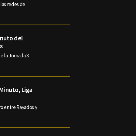
las redes de
inuto del
s
de la Jornada 8
Minuto, Liga
ro entre Rayados y