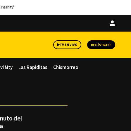
 Insanity"
Iniciar
sesión
TV EN VIVO
REGÍSTRATE
avi Mty
Las Rapiditas
Chismorreo
inuto del
xa