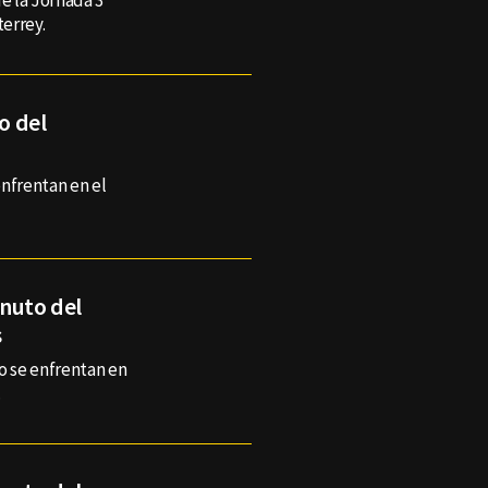
de la Jornada 3
errey.
o del
enfrentan en el
inuto del
s
o se enfrentan en
.