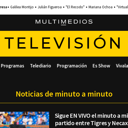
Galilea Montijo
Julián Figueroa
"El Recodo"
Mariana Ochoa
"Virtual
TELEVISIÓN
Programas
Telediario
Programación
Es Show
Vival
Noticias de minuto a minuto
Sigue EN VIVO el minuto a m
partido entre Tigres y Neca