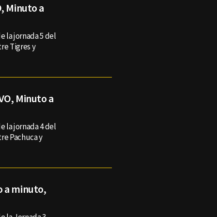
, Minuto a
e la jornada 5 del
re Tigres y
VO, Minuto a
e la jornada 4 del
tre Pachuca y
o a minuto,