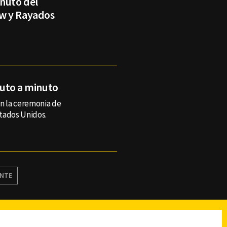
inuto del
w y Rayados
inuto a minuto
en la ceremonia de
tados Unidos.
ENTE
reads
Subir