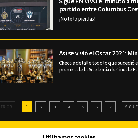
Sigue EN VIVO el minuto a m
partido entre Columbus Cre
¡No te lo pierdas!
Así se vivió el Oscar 2021: M
Checa a detalle todo lo que sucedió 
premios de la Academia de Cine de Es
ERIOR
1
SIGUI
2
3
4
5
6
7
Facebook
Twitter
Youtube
Instagram
TikTok
Th
Utilizamos cookies