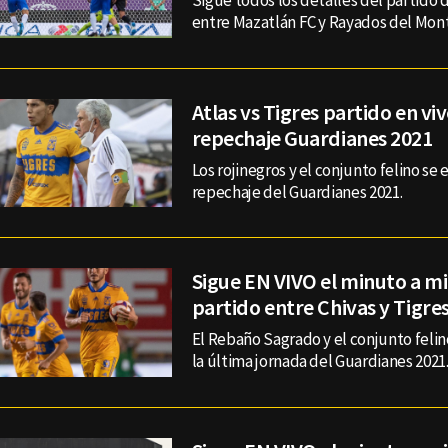
Sigue todos los detalles del partido 
entre Mazatlán FC y Rayados del Mont
Atlas vs Tigres partido en viv
repechaje Guardianes 2021
Los rojinegros y el conjunto felino se 
repechaje del Guardianes 2021.
Sigue EN VIVO el minuto a m
partido entre Chivas y Tigre
El Rebaño Sagrado y el conjunto felin
la última jornada del Guardianes 2021