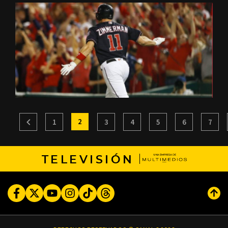
2
1
3
4
5
6
7
TELEVISIÓN
Facebook
Twitter
Youtube
Instagram
TikTok
Threads
Subi