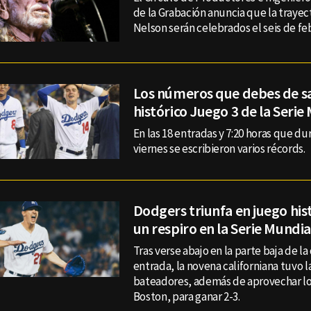
de la Grabación anuncia que la trayect
Nelson serán celebrados el seis de fe
Los números que debes de s
histórico Juego 3 de la Serie
En las 18 entradas y 7:20 horas que du
viernes se escribieron varios récords.
Dodgers triunfa en juego his
un respiro en la Serie Mundia
Tras verse abajo en la parte baja de l
entrada, la novena californiana tuvo 
bateadores, además de aprovechar lo
Boston, para ganar 2-3.