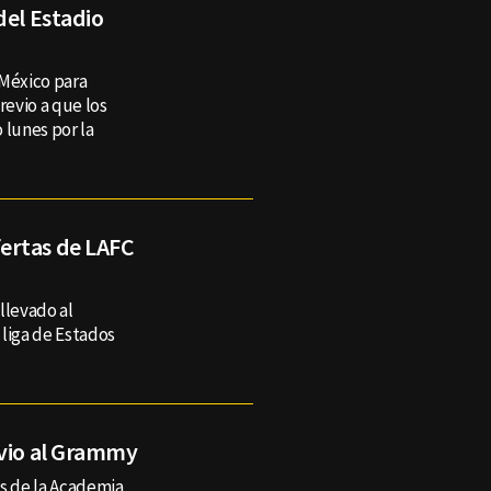
del Estadio
 México para
revio a que los
 lunes por la
ertas de LAFC
llevado al
 liga de Estados
evio al Grammy
os de la Academia