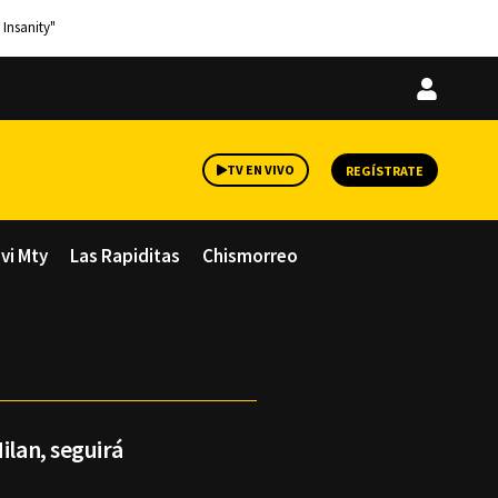
 Insanity"
Iniciar
sesión
TV EN VIVO
REGÍSTRATE
avi Mty
Las Rapiditas
Chismorreo
ilan, seguirá