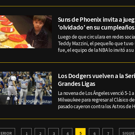
Suns de Phoenix invita a jueg
'olvidado' en su cumpleaños
Luego de que circulara en redes social
Teddy Mazzini, el pequeño que tuvo u
fue, el equipo de la NBA lo invitó a 
Los Dodgers vuelven a la Ser
Grandes Ligas
La novena de Los Ángeles venció 5-1 a
Milwaukee para regresar al Clásico de
pasado cayeron contra los Astros de 
ERIOR
5
SIGUI
1
2
3
4
6
7