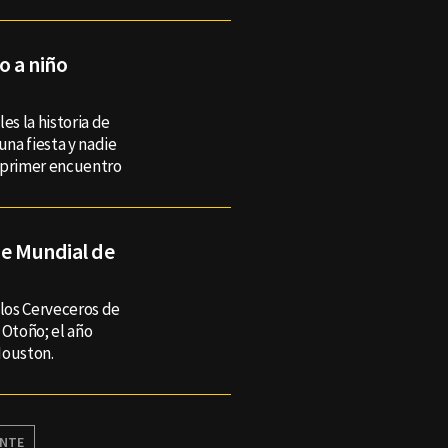
o a niño
es la historia de
na fiesta y nadie
su primer encuentro
ie Mundial de
 los Cerveceros de
 Otoño; el año
Houston.
ENTE