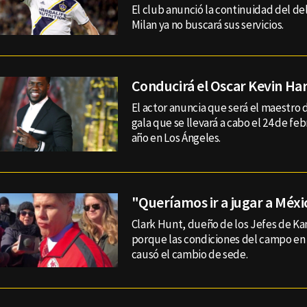
El club anunció la continuidad del d
Milan ya no buscará sus servicios.
Conducirá el Oscar Kevin Ha
El actor anuncia que será el maestro 
gala que se llevará a cabo el 24 de fe
año en Los Ángeles.
"Queríamos ir a jugar a Méxi
Clark Hunt, dueño de los Jefes de Kan
porque las condiciones del campo en 
causó el cambio de sede.