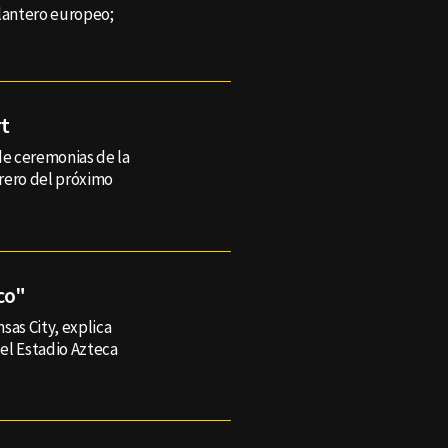
elantero europeo;
rt
de ceremonias de la
brero del próximo
co"
sas City, explica
el Estadio Azteca