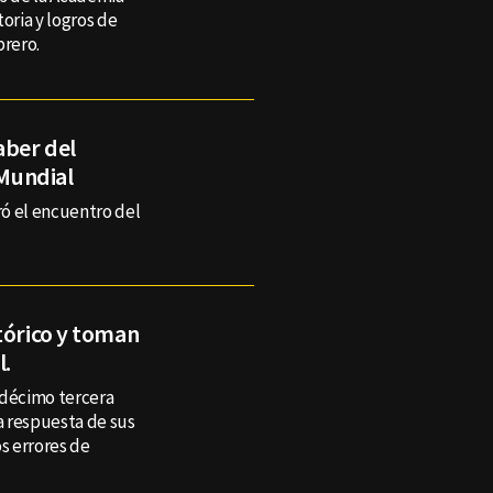
oria y logros de
brero.
aber del
 Mundial
ró el encuentro del
tórico y toman
l.
a décimo tercera
la respuesta de sus
s errores de