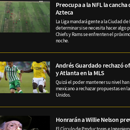
Preocupa a la NFL la cancha 
Azteca
La Liga mandará gente a la Ciudad de
determinar si se necesita hacer algo p
Chiefs y Rams se enfrenten el próximo
noche.
Andrés Guardado rechazó of
y Atlanta en la MLS
Quizá el poder mantener su nivel han 
mexicano a rechazar propuestas en la
Unidos.
Honrarán a Willie Nelson pr
El Círculo de Productores e Ingenier