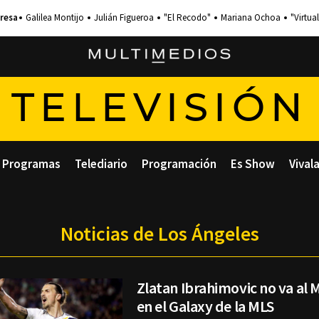
Galilea Montijo
Julián Figueroa
"El Recodo"
Mariana Ochoa
"Virtual
TELEVISIÓN
Programas
Telediario
Programación
Es Show
Vival
Noticias de Los Ángeles
Zlatan Ibrahimovic no va al M
en el Galaxy de la MLS