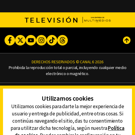
TELEVISIÓN
Facebook
Twitter
Youtube
Instagram
TikTok
Threads
Subi
DERECHOS RESERVADOS © CANAL 6 2026
Prohibida la reproducción total o parcial, incluyendo cualquier medio
electrónico o magnético.
CONTACTO
Utilizamos cookies
AVISO DE PRIVACIDAD
AVISO LEGAL
Utilizamos cookies para darte la mejor experiencia de
DEFENSORÍA DE LAS AUDIENCIAS
usuario y entrega de publicidad, entre otras cosas. Si
continúas navegando el sitio, das tu consentimiento
para utilitzar dicha tecnología, según nuestra
Política