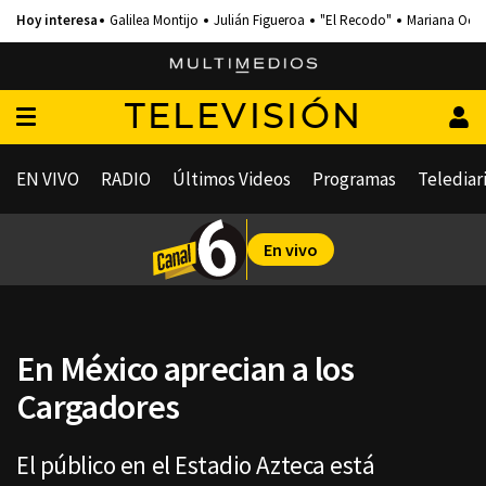
Galilea Montijo
Julián Figueroa
"El Recodo"
Mariana Och
TELEVISIÓN
EN VIVO
RADIO
Últimos Videos
Programas
Telediar
En vivo
En México aprecian a los
Cargadores
El público en el Estadio Azteca está