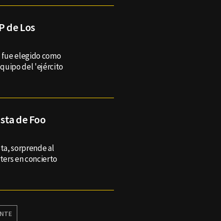
P de Los
a fue elegido como
equipo del 'ejército
ista de Foo
sta, sorprende al
hters en concierto
ENTE