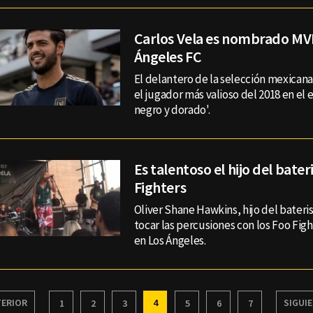
Carlos Vela es nombrado MV
Ángeles FC
El delantero de la selección mexican
el jugador más valioso del 2018 en el 
negro y dorado'.
Es talentoso el hijo del bater
Fighters
Oliver Shane Hawkins, hijo del bateri
tocar las percusiones con los Foo Fig
en Los Ángeles.
ERIOR
4
SIGUI
1
2
3
5
6
7