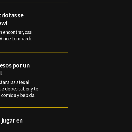
riotas se
owl
n encontrar, casi
 Vince Lombardi.
pesos por un
l
r si asistes al
ue debes saber y te
 comida y bebida.
' jugar en