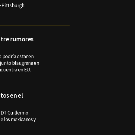
e Pittsburgh
entre rumores
o podría estar en
njunto blaugrana en
encuentra en EU.
os en el
l DT Guillermo
de los mexicanos y