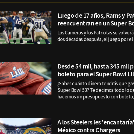
Luego de 17 años, Rams y Pat
reencuentran en un Super B
Los Carneros y los Patriotas se volverá
dos décadas después, el juego por el
Desde 54 mil, hasta 345 mil 
boleto para el Super Bowl Lll
¿Sabes cuánto dinero tendrás que gasta
Super Bowl 53? Te decimos todo lo q
hacemos un presupuesto con boleto,
A los Steelers les 'encantaría
México contra Chargers