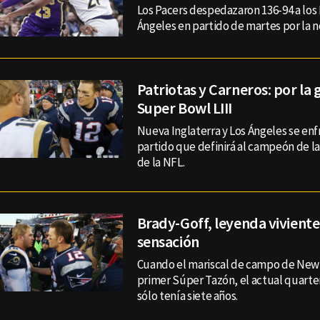
Los Pacers despedazaron 136-94 a los 
Ángeles en partido de martes por la 
Patriotas y Carneros: por la g
Super Bowl LIII
Nueva Inglaterra y Los Ángeles se enf
partido que definirá al campeón de l
de la NFL.
Brady-Goff, leyenda vivient
sensación
Cuando el mariscal de campo de New
primer Súper Tazón, el actual quart
sólo tenía siete años.