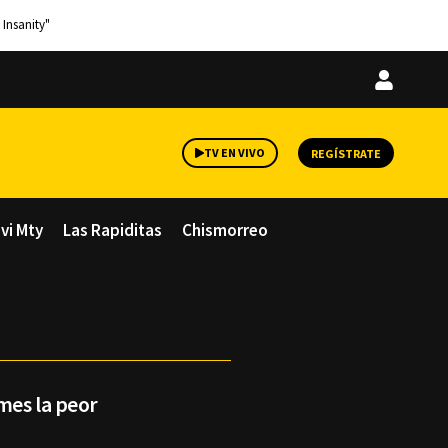
 Insanity"
Iniciar
sesión
TV EN VIVO
REGÍSTRATE
avi Mty
Las Rapiditas
Chismorreo
mes la peor