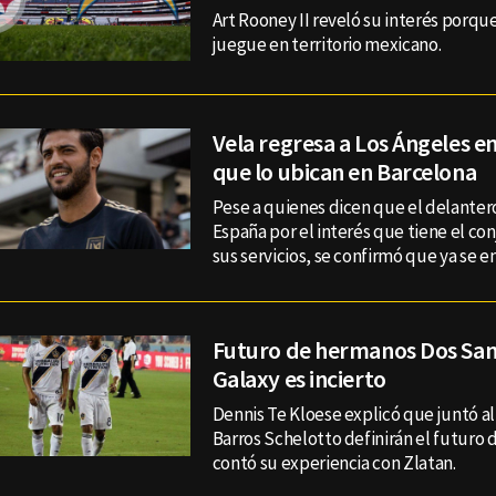
Art Rooney II reveló su interés porqu
juegue en territorio mexicano.
Vela regresa a Los Ángeles 
que lo ubican en Barcelona
Pese a quienes dicen que el delanter
España por el interés que tiene el co
sus servicios, se confirmó que ya se 
Futuro de hermanos Dos Sant
Galaxy es incierto
Dennis Te Kloese explicó que juntó a
Barros Schelotto definirán el futuro 
contó su experiencia con Zlatan.