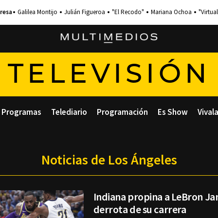
Galilea Montijo
Julián Figueroa
"El Recodo"
Mariana Ochoa
"Virtual
TELEVISIÓN
Programas
Telediario
Programación
Es Show
Vival
Noticias de Los Ángeles
Indiana propina a LeBron Ja
derrota de su carrera