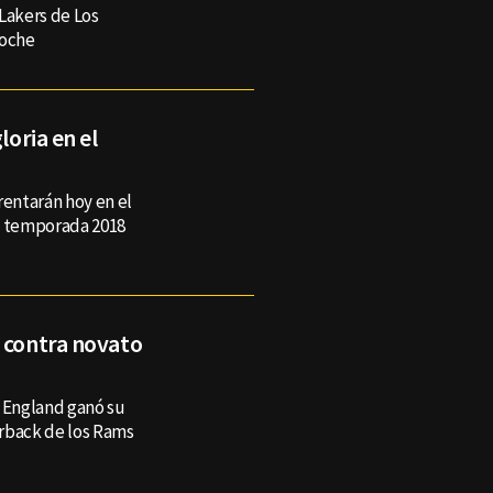
Lakers de Los
noche
loria en el
rentarán hoy en el
a temporada 2018
e contra novato
 England ganó su
erback de los Rams