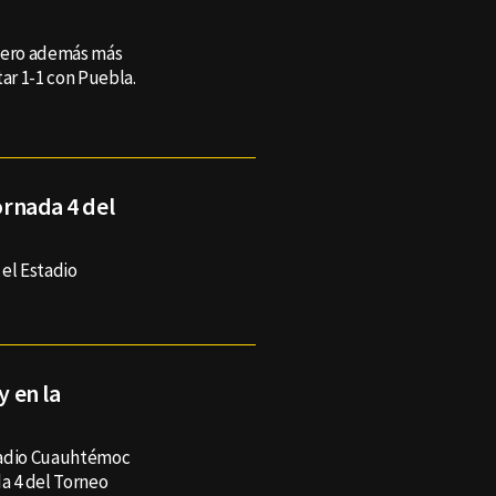
 pero además más
ar 1-1 con Puebla.
Jornada 4 del
 el Estadio
y en la
stadio Cuauhtémoc
da 4 del Torneo