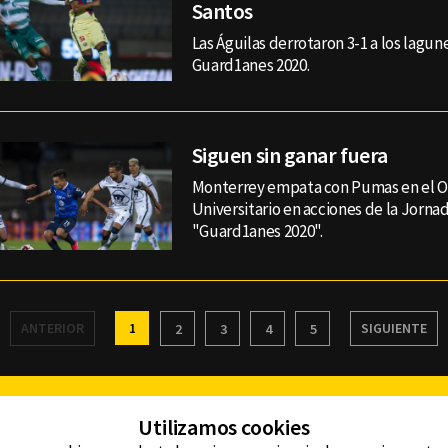
Santos
Las Águilas derrotaron 3-1 a los lagun
Guard1anes 2020.
Siguen sin ganar fuera
Monterrey empata con Pumas en el O
Universitario en acciones de la Jorna
"Guard1anes 2020".
ANTERIOR
1
SIGUIENTE
2
3
4
5
Facebook
Twitter
Youtube
Instagram
TikTok
Th
Utilizamos cookies