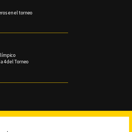
eros en el torneo
límpico
da 4 del Torneo
reads
Subir