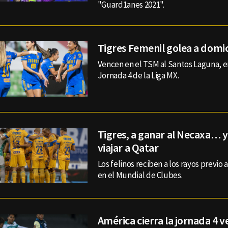
"Guard1anes 2021".
Tigres Femenil golea a domic
Vencen en el TSM al Santos Laguna, e
Jornada 4 de la Liga MX.
Tigres, a ganar al Necaxa… 
viajar a Qatar
Los felinos reciben a los rayos previo 
en el Mundial de Clubes.
América cierra la jornada 4 