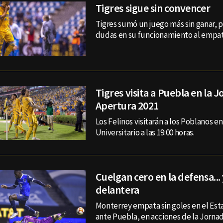
Tigres sigue sin convencer
Tigres sumó un juego más sin ganar,
dudas en su funcionamiento al empat
Tigres visita a Puebla en la 
Apertura 2021
Los Felinos visitarán a los Poblanos en
Universitario a las 19:00 horas.
Cuelgan cero en la defensa... 
delantera
Monterrey empata sin goles en el E
ante Puebla, en acciones de la Jorna