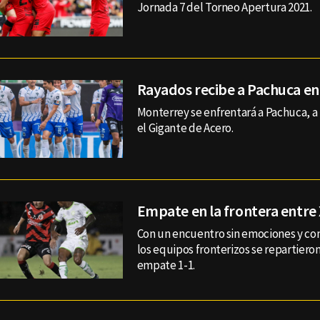
Jornada 7 del Torneo Apertura 2021.
Rayados recibe a Pachuca en
Monterrey se enfrentará a Pachuca, a l
el Gigante de Acero.
Empate en la frontera entre 
Con un encuentro sin emociones y co
los equipos fronterizos se repartiero
empate 1-1.