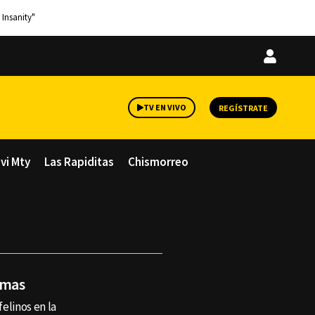
 Insanity"
Iniciar
sesión
TV EN VIVO
REGÍSTRATE
avi Mty
Las Rapiditas
Chismorreo
umas
felinos en la