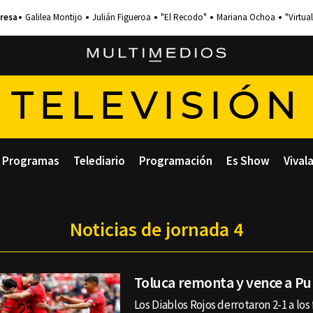
Galilea Montijo
Julián Figueroa
"El Recodo"
Mariana Ochoa
"Virtual
TELEVISIÓN
Programas
Telediario
Programación
Es Show
Vival
Noticias de jornada 4
Toluca remonta y vence a P
Los Diablos Rojos derrotaron 2-1 a los 