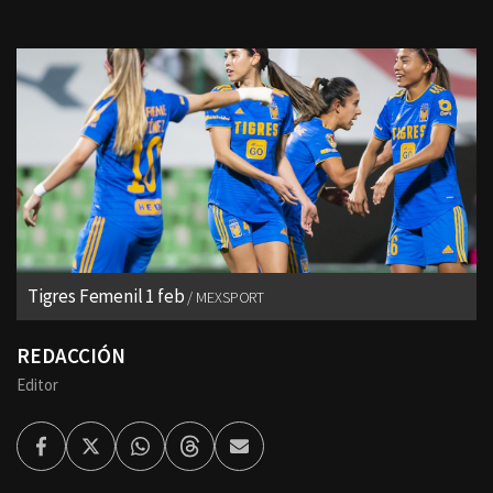
Tigres Femenil 1 feb
MEXSPORT
REDACCIÓN
Editor
Facebook
Twitter
Whatsapp
Threads
Enviar
por