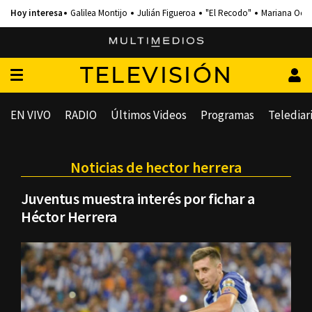
Galilea Montijo
Julián Figueroa
"El Recodo"
Mariana Och
TELEVISIÓN
EN VIVO
RADIO
Últimos Videos
Programas
Telediar
Noticias de hector herrera
Juventus muestra interés por fichar a
Héctor Herrera