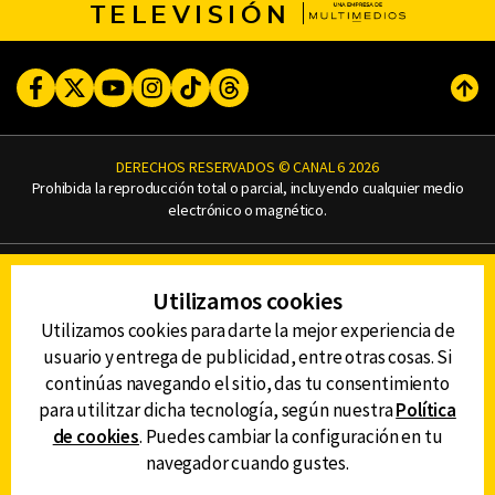
TELEVISIÓN
Facebook
Twitter
Youtube
Instagram
TikTok
Threads
Subi
DERECHOS RESERVADOS © CANAL 6 2026
Prohibida la reproducción total o parcial, incluyendo cualquier medio
electrónico o magnético.
CONTACTO
Utilizamos cookies
AVISO DE PRIVACIDAD
AVISO LEGAL
Utilizamos cookies para darte la mejor experiencia de
DEFENSORÍA DE LAS AUDIENCIAS
usuario y entrega de publicidad, entre otras cosas. Si
continúas navegando el sitio, das tu consentimiento
para utilitzar dicha tecnología, según nuestra
Política
de cookies
. Puedes cambiar la configuración en tu
DESCARGA LA APP DE CANAL 6
navegador cuando gustes.