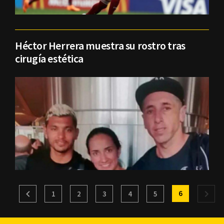
Héctor Herrera muestra su rostro tras
cirugía estética
6
1
2
3
4
5