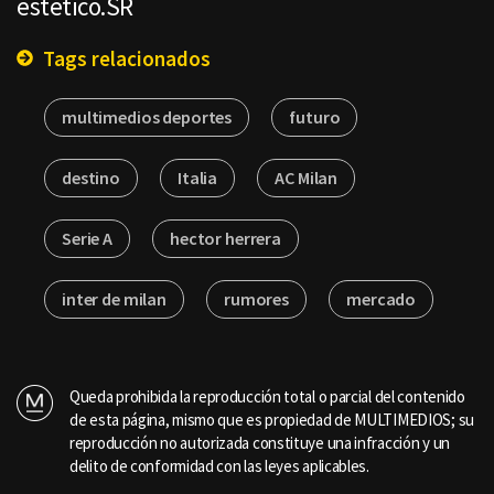
estético.SR
Tags relacionados
multimedios deportes
futuro
destino
Italia
AC Milan
Serie A
hector herrera
inter de milan
rumores
mercado
Queda prohibida la reproducción total o parcial del contenido
de esta página, mismo que es propiedad de MULTIMEDIOS; su
reproducción no autorizada constituye una infracción y un
delito de conformidad con las leyes aplicables.