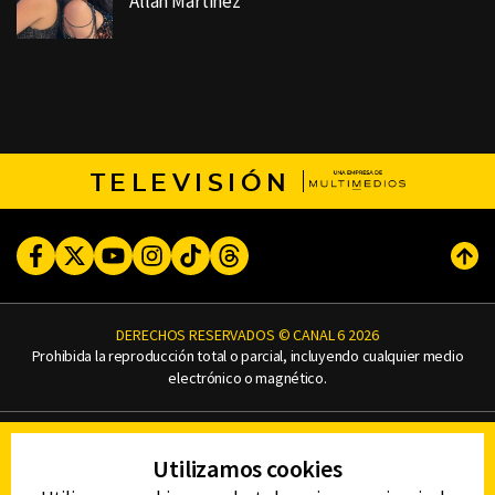
Allan Martinez
TELEVISIÓN
Facebook
Twitter
Youtube
Instagram
TikTok
Threads
Subi
DERECHOS RESERVADOS © CANAL 6 2026
Prohibida la reproducción total o parcial, incluyendo cualquier medio
electrónico o magnético.
CONTACTO
Utilizamos cookies
AVISO DE PRIVACIDAD
AVISO LEGAL