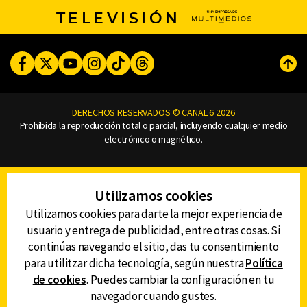
TELEVISIÓN
Facebook
Twitter
Youtube
Instagram
TikTok
Threads
Subi
DERECHOS RESERVADOS © CANAL 6 2026
Prohibida la reproducción total o parcial, incluyendo cualquier medio
electrónico o magnético.
CONTACTO
Utilizamos cookies
AVISO DE PRIVACIDAD
AVISO LEGAL
Utilizamos cookies para darte la mejor experiencia de
DEFENSORÍA DE LAS AUDIENCIAS
usuario y entrega de publicidad, entre otras cosas. Si
continúas navegando el sitio, das tu consentimiento
para utilitzar dicha tecnología, según nuestra
Política
de cookies
. Puedes cambiar la configuración en tu
DESCARGA LA APP DE CANAL 6
navegador cuando gustes.