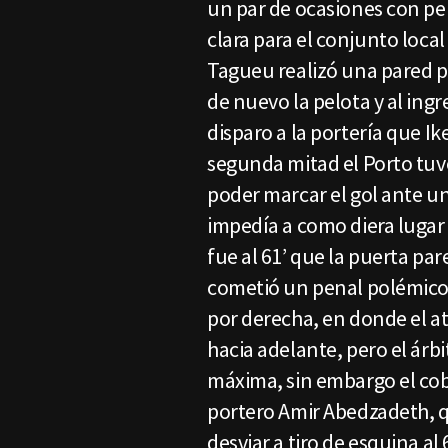
un par de ocasiones con pel
clara para el conjunto local 
Tagueu realizó una pared po
de nuevo la pelota y al ing
disparo a la portería que Ik
segunda mitad el Porto tuvo
poder marcar el gol ante u
impedía a como diera lugar e
fue al 61’ que la puerta par
cometió un penal polémico 
por derecha, en donde el at
hacia adelante, pero el árb
máxima, sin embargo el cob
portero Amir Abedzadeth, q
desviar a tiro de esquina al