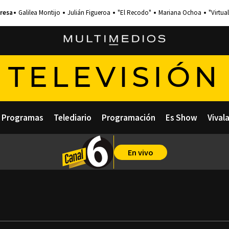
Galilea Montijo
Julián Figueroa
"El Recodo"
Mariana Ochoa
"Virtual
TELEVISIÓN
Programas
Telediario
Programación
Es Show
Vival
En vivo