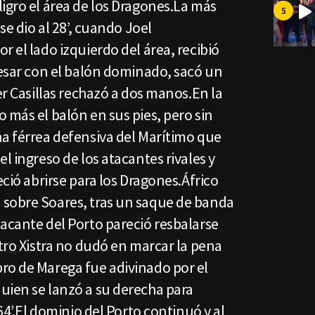
igro el área de los Dragones.La más
se dio al 28’, cuando Joel
r el lado izquierdo del área, recibió
resar con el balón dominado, sacó un
er Casillas rechazó a dos manos.En la
 más el balón en sus pies, pero sin
na férrea defensiva del Marítimo que
l ingreso de los atacantes rivales y
eció abrirse para los Dragones.Áfrico
sobre Soares, tras un saque de banda
acante del Porto pareció resbalarse
itro Xistra no dudó en marcar la pena
ro de Marega fue adivinado por el
uien se lanzó a su derecha para
 64’.El dominio del Porto continuó y al