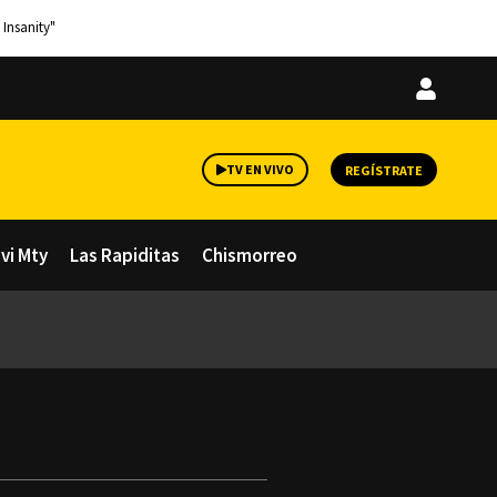
 Insanity"
Iniciar
sesión
TV EN VIVO
REGÍSTRATE
avi Mty
Las Rapiditas
Chismorreo