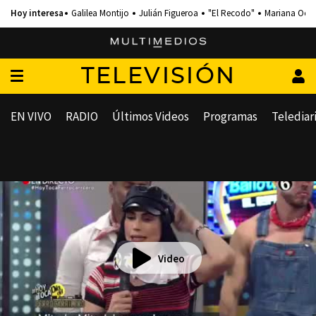
Galilea Montijo
Julián Figueroa
"El Recodo"
Mariana Och
TELEVISIÓN
EN VIVO
RADIO
Últimos Videos
Programas
Telediar
Video