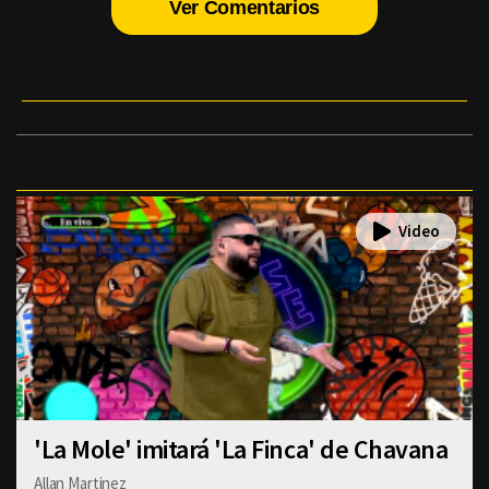
Ver Comentarios
'La Mole' imitará 'La Finca' de Chavana
Allan Martinez