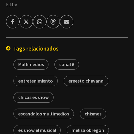
Editor
Facebook
Twitter
Whatsapp
Threads
Enviar
por
Email
Tags relacionados
Multimedios
canal 6
entretenimiento
ernesto chavana
chicas es show
escandalos multimedios
chismes
es show el musical
melisa obregon