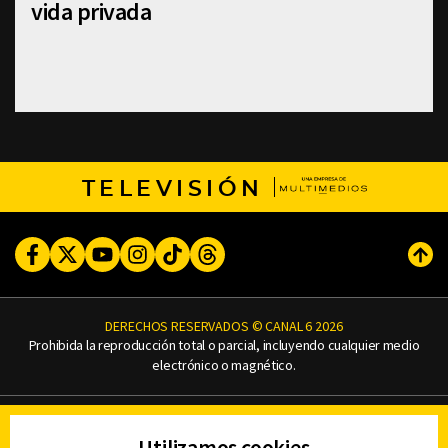
vida privada
TELEVISIÓN
Facebook
Twitter
Youtube
Instagram
TikTok
Threads
Subi
DERECHOS RESERVADOS © CANAL 6 2026
Prohibida la reproducción total o parcial, incluyendo cualquier medio
electrónico o magnético.
CONTACTO
Utilizamos cookies
AVISO DE PRIVACIDAD