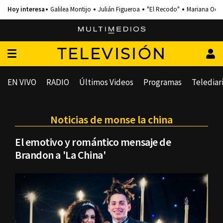
Galilea Montijo
Julián Figueroa
"El Recodo"
Mariana Och
TELEVISIÓN
EN VIVO
RADIO
Últimos Videos
Programas
Telediar
Noticias de monse la china
El emotivo y romántico mensaje de
Brandon a 'La China'