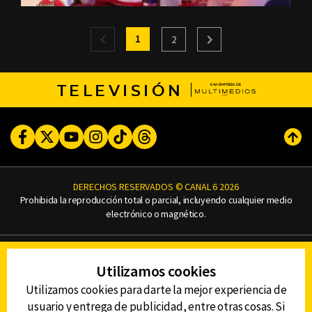
1
2
TELEVISIÓN
Facebook
Twitter
Youtube
Instagram
TikTok
Threads
Subi
DERECHOS RESERVADOS © CANAL 6 2026
Prohibida la reproducción total o parcial, incluyendo cualquier medio
electrónico o magnético.
CONTACTO
Utilizamos cookies
AVISO DE PRIVACIDAD
AVISO LEGAL
Utilizamos cookies para darte la mejor experiencia de
DEFENSORÍA DE LAS AUDIENCIAS
usuario y entrega de publicidad, entre otras cosas. Si