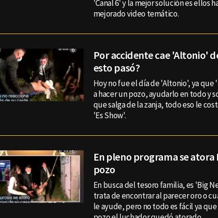
'Canal 6' y la mejor solución es ellos 
mejorado video temático.
Por accidente cae 'Altonio' de
esto pasó?
Hoy no fue el día de 'Altonio', ya que 
a hacer un pozo, ayudarlo en todo y s
que salga de la zanja, todo eso le cost
'Es Show'.
En pleno programa se atora 
pozo
En busca del tesoro familia, es 'Big N
trata de encontrar al parecer oro o c
le ayude, pero no todo es fácil ya qu
pozo el luchador quedó atorado.