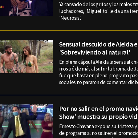
Ya cansado de los gritos y los malos tr
luchadores, 'Miguelito' le da una tre
'Neurosis'.
Sensual descuido de Aleida e
'Sobreviviendo al natural'
En plena cápsula Aleida la sensual ch
mostró de más al sufrir la broma de J
fue que hasta en pleno programa pasó.
sociales no pararon de comentar dich
Por no salir en el promo navi
Show' muestra su propio vi
Ernesto Chavana expone su tristeza 
de programa al no salir en el promoci