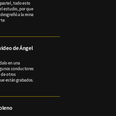
 pastel, todo esto
l estudio, por que
desgreñó a la reina
rte
video de Ángel
dalo en una
algunos conductores
 de otros
ue están grabados.
 pleno