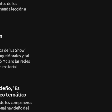
atos de los
menda lección a
n
ica de 'Es Show'
orge Morales y tal
 Y claro las redes
o material.
deño, 'Es
deo temático
y de los compañeros
onal navideño del