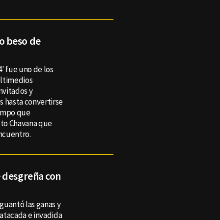
o beso de
' fue uno de los
ultimedios
invitados y
s hasta convertirse
tiempo que
esto Chavana que
ncuentro.
e desgreña con
guantó las ganas y
 atacada e invadida