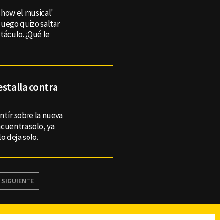
Show el musical'
juego quizo saltar
táculo. ¿Qué le
estalla contra
ntír sobre la nueva
ncuentra solo, ya
o deja solo.
SIGUIENTE