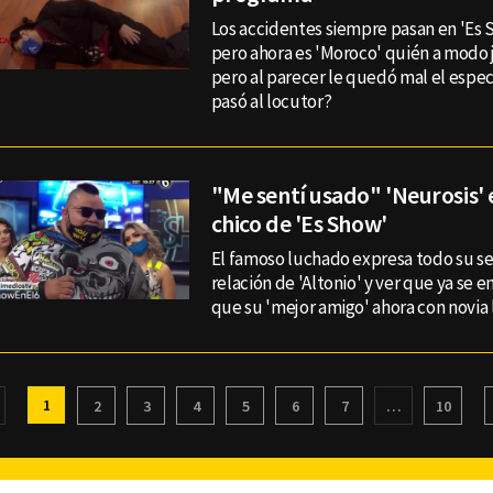
Los accidentes siempre pasan en 'Es 
pero ahora es 'Moroco' quién a modo 
pero al parecer le quedó mal el espec
pasó al locutor?
"Me sentí usado" 'Neurosis' 
chico de 'Es Show'
El famoso luchado expresa todo su se
relación de 'Altonio' y ver que ya se e
que su 'mejor amigo' ahora con novia l
1
2
3
4
5
6
7
…
10