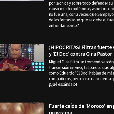
por la chica y sobre todo defender su
causó mucha polémica y asombro en e
no fue una, con 3 veces que Sampayo 
de las fantasías. ¿A qué se debe el fue
enfrentamiento?
¡HIPÓCRITAS! Filtran fuerte 
y 'El Doc' contra Gina Pastor
Miguel Díaz filtra un tremendo escán
transmisión en vivo, tal parece que 
como Eduardo 'El Doc' hablan de más
compañeros, pero no se dan cuenta q
¡Qué escándalo!
Fuerte caída de 'Moroco' en
programa