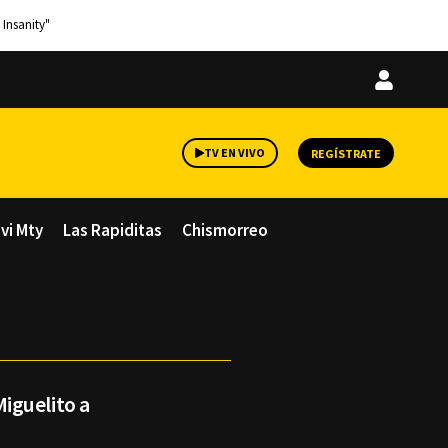
 Insanity"
Iniciar
sesión
TV EN VIVO
REGÍSTRATE
avi Mty
Las Rapiditas
Chismorreo
iguelito a