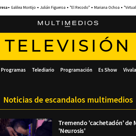
Galilea Montijo
Julián Figueroa
"El Recodo"
Mariana Ochoa
"Virtual
TELEVISIÓN
Programas
Telediario
Programación
Es Show
Vival
Noticias de escandalos multimedios
Tremendo 'cachetadón' de M
'Neurosis'