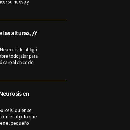
hacer su nuevo y
 las alturas, ¿Y
'Neurosis' lo obligó
obre todo jalar para
ó caro al chico de
Neurosis en
eurosis' quién se
ualquier objeto que
e en el pequeño