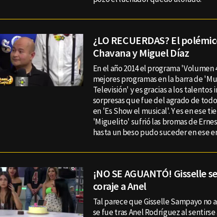
¿LO RECUERDAS? El polémic
Chavana y Miguel Díaz
En el año 2014 el programa 'Volumen 4
mejores programas en la barra de 'M
Televisión' y es gracias a los talentos 
sorpresas que fue del agrado de todo
en 'Es Show el musical'. Y es en ese 
'Miguelito' sufrió las bromas de Ern
hasta un beso pudo suceder en ese e
¡NO SE AGUANTÓ! Gisselle s
coraje a Anel
Tal parece que Gisselle Sampayo no a
se fue tras Anel Rodríguez al sentirse