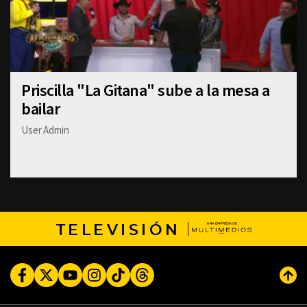
Priscilla "La Gitana" sube a la mesa a
bailar
User Admin
TELEVISIÓN
Facebook
Twitter
Youtube
Instagram
TikTok
Threads
Subi