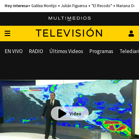
Galilea Montijo
Julián Figueroa
"El Recodo"
Mariana Och
TELEVISIÓN
EN VIVO
RADIO
Últimos Videos
Programas
Telediar
Video