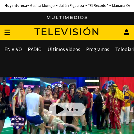
Galilea Montijo
Julián Figueroa
"El Recodo"
Mariana Och
TELEVISIÓN
EN VIVO
RADIO
Últimos Videos
Programas
Telediar
Video