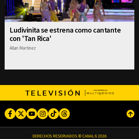
Ludivinita se estrena como cantante
con 'Tan Rica'
Allan Martinez
TELEVISIÓN
Facebook
Twitter
Youtube
Instagram
TikTok
Threads
Subi
DERECHOS RESERVADOS © CANAL 6 2026