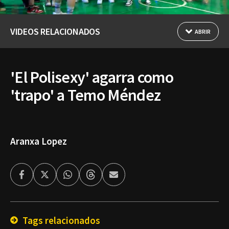
VIDEOS RELACIONADOS
ABRIR
'El Polisexy' agarra como
'trapo' a Temo Méndez
Aranxa Lopez
Facebook
Twitter
Whatsapp
Threads
Enviar
por
Email
Tags relacionados