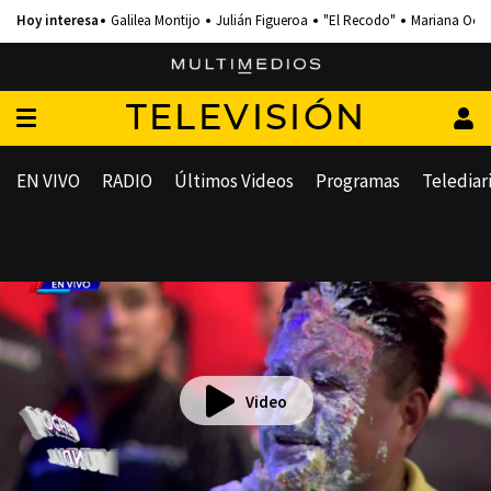
Galilea Montijo
Julián Figueroa
"El Recodo"
Mariana Och
TELEVISIÓN
EN VIVO
RADIO
Últimos Videos
Programas
Telediar
Video