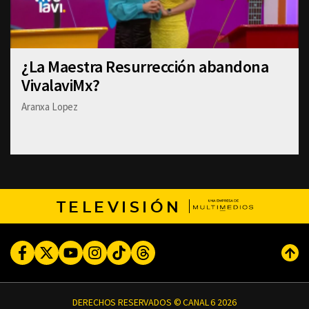
¿La Maestra Resurrección abandona
VivalaviMx?
Aranxa Lopez
TELEVISIÓN
Facebook
Twitter
Youtube
Instagram
TikTok
Threads
Subi
DERECHOS RESERVADOS © CANAL 6 2026