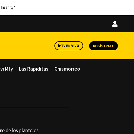
 Insanity"
Iniciar
sesión
TV EN VIVO
REGÍSTRATE
avi Mty
Las Rapiditas
Chismorreo
ne de los planteles