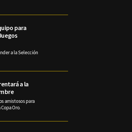
quipo para
 Juegos
nder a la Selección
entará a la
embre
gos amistosos para
a Copa Oro.