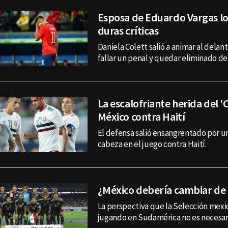
Esposa de Eduardo Vargas lo
duras críticas
Daniela Colett salió a animar al delant
fallar un penal y quedar eliminado de
La escalofriante herida del '
México contra Haití
El defensa salió ensangrentado por un
cabeza en el juego contra Haití.
¿México debería cambiar de
La perspectiva que la Selección mexi
jugando en Sudamérica no es necesar