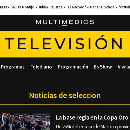
Galilea Montijo
Julián Figueroa
"El Recodo"
Mariana Ochoa
"Virtual
TELEVISIÓN
Programas
Telediario
Programación
Es Show
Vival
Noticias de seleccion
La base regia en la Copa Oro
Un 26% del equipo de Martino provie