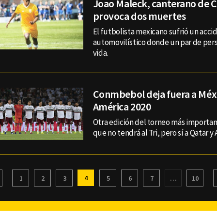
Joao Maleck, canterano de C
provoca dos muertes
El futbolista mexicano sufrió un acci
automovilístico donde un par de pers
vida.
Conmbebol deja fuera a Méxi
América 2020
Otra edición del torneo más importa
que no tendrá al Tri, pero sí a Qatar y 
4
1
2
3
5
6
7
…
10