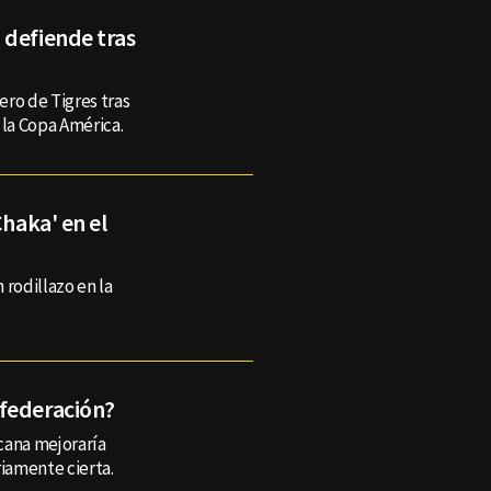
 defiende tras
ero de Tigres tras
 la Copa América.
Chaka' en el
 rodillazo en la
 federación?
cana mejoraría
iamente cierta.