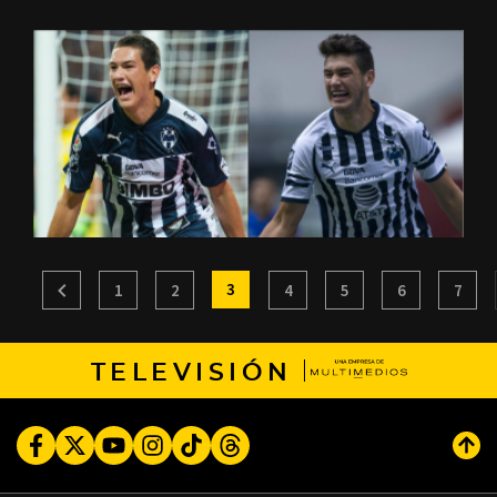
3
1
2
4
5
6
7
TELEVISIÓN
Facebook
Twitter
Youtube
Instagram
TikTok
Threads
Subi