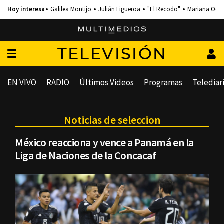
Galilea Montijo
Julián Figueroa
"El Recodo"
Mariana Och
TELEVISIÓN
EN VIVO
RADIO
Últimos Videos
Programas
Telediar
Noticias de seleccion
México reacciona y vence a Panamá en la
Liga de Naciones de la Concacaf