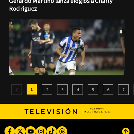
Gerardo Martino lanza elogios a Charly
Rodríguez
1
2
3
4
5
6
7
TELEVISIÓN
Facebook
Twitter
Youtube
Instagram
TikTok
Threads
Subi