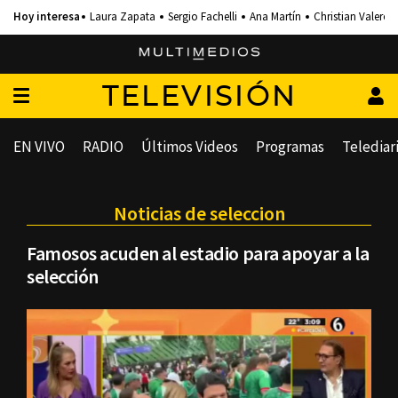
Laura Zapata
Sergio Fachelli
Ana Martín
Christian Valero
TELEVISIÓN
EN VIVO
RADIO
Últimos Videos
Programas
Telediar
Noticias de seleccion
Famosos acuden al estadio para apoyar a la
selección