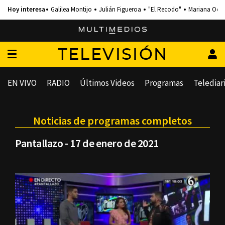
Galilea Montijo
Julián Figueroa
"El Recodo"
Mariana Och
TELEVISIÓN
EN VIVO
RADIO
Últimos Videos
Programas
Telediar
Noticias de programas completos
Pantallazo - 17 de enero de 2021