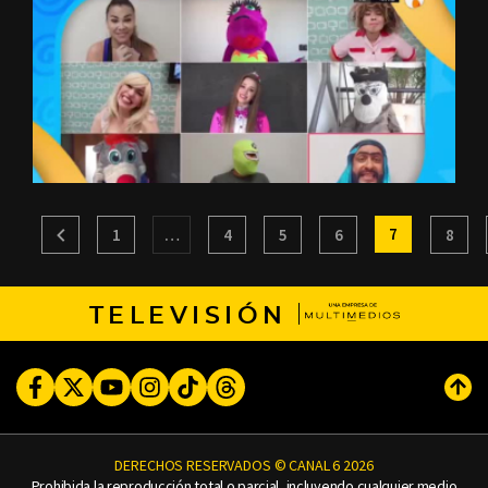
7
1
…
4
5
6
8
TELEVISIÓN
Facebook
Twitter
Youtube
Instagram
TikTok
Threads
Subi
DERECHOS RESERVADOS © CANAL 6 2026
Prohibida la reproducción total o parcial, incluyendo cualquier medio