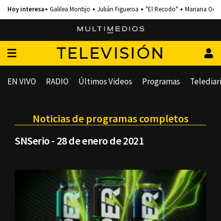
Galilea Montijo
Julián Figueroa
"El Recodo"
Mariana Och
TELEVISIÓN
EN VIVO
RADIO
Últimos Videos
Programas
Telediar
Noticias de programas completos
SNSerio - 28 de enero de 2021