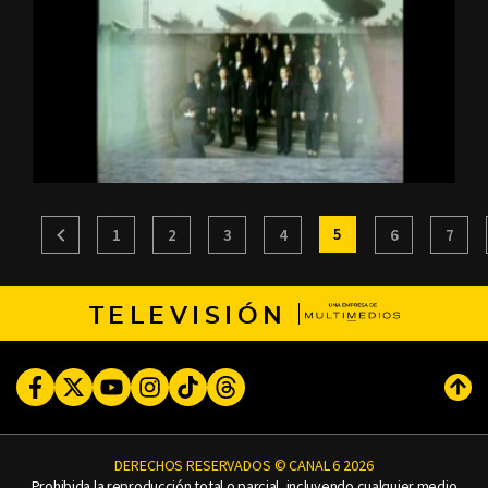
5
1
2
3
4
6
7
TELEVISIÓN
Facebook
Twitter
Youtube
Instagram
TikTok
Threads
Subi
DERECHOS RESERVADOS © CANAL 6 2026
Prohibida la reproducción total o parcial, incluyendo cualquier medio