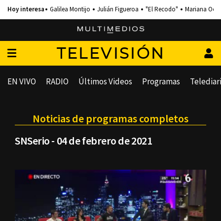
Galilea Montijo
Julián Figueroa
"El Recodo"
Mariana Och
TELEVISIÓN
EN VIVO
RADIO
Últimos Videos
Programas
Telediar
Noticias de programas completos
SNSerio - 04 de febrero de 2021