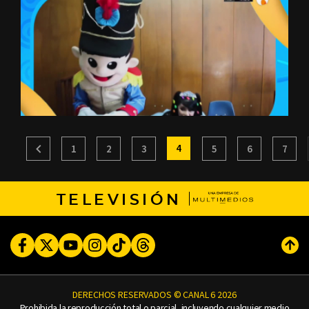
4
1
2
3
5
6
7
TELEVISIÓN
Facebook
Twitter
Youtube
Instagram
TikTok
Threads
Subi
DERECHOS RESERVADOS © CANAL 6 2026
Prohibida la reproducción total o parcial, incluyendo cualquier medio