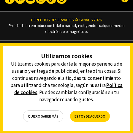
Subi
DERECHOS RESERVADOS © CANAL 6 2026
Prohibida la reproducción total o parcial, incluyendo cualquier medio
electrónico o magnético.
CONTACTO
Utilizamos cookies
AVISO DE PRIVACIDAD
AVISO LEGAL
Utilizamos cookies para darte la mejor experiencia de
DEFENSORÍA DE LAS AUDIENCIAS
usuario y entrega de publicidad, entre otras cosas. Si
continúas navegando el sitio, das tu consentimiento
para utilitzar dicha tecnología, según nuestra
Política
de cookies
. Puedes cambiar la configuración en tu
DESCARGA LA APP DE CANAL 6
navegador cuando gustes.
QUIERO SABER MÁS
ESTOY DE ACUERDO