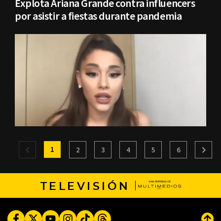
Explota Ariana Grande contra influencers
por asistir a fiestas durante pandemia
1
2
3
4
5
6
TELEVISIÓN
Facebook
Twitter
Youtube
Instagram
TikTok
Threads