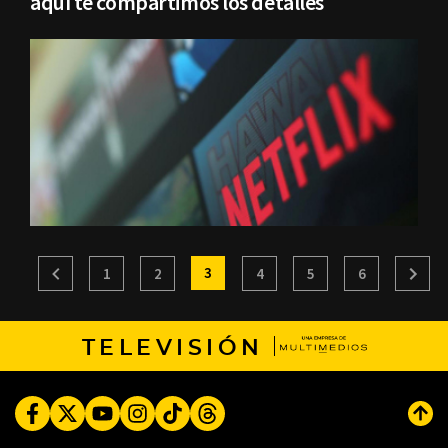
aquí te compartimos los detalles
3
1
2
4
5
6
TELEVISIÓN
Facebook
Twitter
Youtube
Instagram
TikTok
Threads
Subi