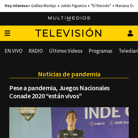
Galilea Montijo
Julián Figueroa
"El Recodo"
Mariana Och
TELEVISIÓN
EN VIVO
RADIO
Últimos Videos
Programas
Telediar
Noticias de pandemia
Pese a pandemia, Juegos Nacionales
Conade 2020 “están vivos”