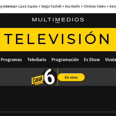
Laura Zapata
Sergio Fachelli
Ana Martín
Christian Valero
Karo
TELEVISIÓN
Programas
Telediario
Programación
Es Show
Vival
En vivo