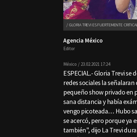
GLORIA TREVI ES FUERTEMENTE CRITICA
Agencia México
Editor
México
23.02.2021 17:24
ESPECIAL.- Gloria Trevi se d
redes sociales la señalaran
pequeño show privado en 
sana distancia y había exám
vengo picoteada… Hubo san
se acercó, pero porque ya e
también", dijo La Trevi dur