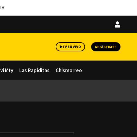
l G
Iniciar
sesión
TV EN VIVO
REGÍSTRATE
avi Mty
Las Rapiditas
Chismorreo