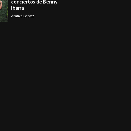
conciertos de Benny
Ibarra
Aranxa Lopez