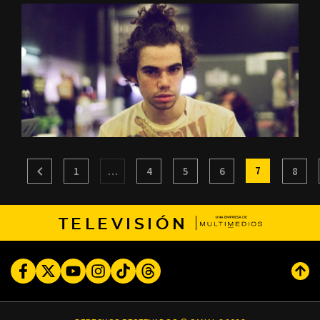
7
1
…
4
5
6
8
TELEVISIÓN
Facebook
Twitter
Youtube
Instagram
TikTok
Threads
Subi