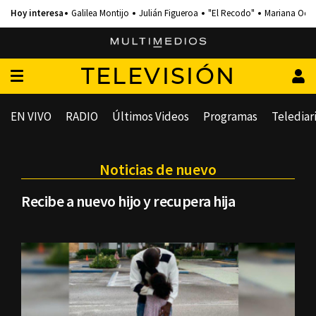
Galilea Montijo
Julián Figueroa
"El Recodo"
Mariana Och
TELEVISIÓN
EN VIVO
RADIO
Últimos Videos
Programas
Telediar
Noticias de nuevo
Recibe a nuevo hijo y recupera hija