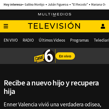
Galilea Montijo
Julián Figueroa
"El Recodo"
Mariana Och
TELEVISIÓN
EN VIVO
RADIO
Últimos Videos
Programas
Telediar
En vivo
Recibe a nuevo hijo y recupera
hija
Enner Valencia vivió una verdadera odisea,