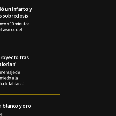
ó un infarto y
s sobredosis
inco o 10 minutos
el avance del
royecto tras
lorian'
n mensaje de
 miedo a la
a totalitaria'.
n blanco y oro
e.