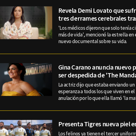
Revela Demi Lovato que sufri
tres derrames cerebrales tra
'Los médicos dijeron que solo tenía c
más de vida', mencionó la estrella en 
nuevo documental sobre su vida.
Gina Carano anuncia nuevo p
ser despedida de 'The Manda
La actriz dijo que estaba enviando u
esperanza a todos los que viven en el
anulación por lo que ella llamó 'la mafi
Presenta Tigres nueva piel e
Los felinos ya tienen el tercer uniform