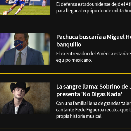
El defensa estadounidense dejó el Atl
para llegar al equipo donde milita Rod
Pachuca buscaría a Miguel He
banquillo
El exentrenador del América estaría e
equipo mexicano.
La sangre llama: Sobrino de
presenta 'No Digas Nada'
Con una familia llena de grandes talen
cantante Fede Figueroa recalca que b
propia historia musical.