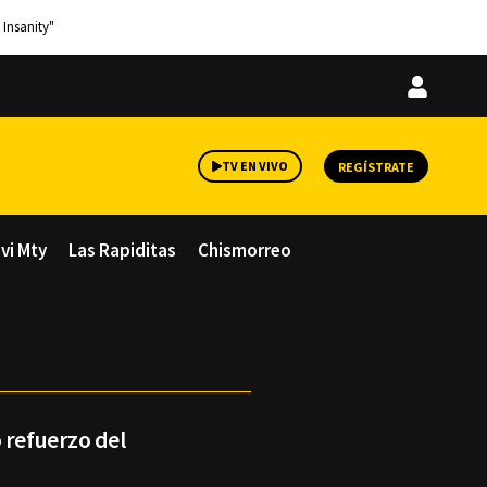
 Insanity"
Iniciar
sesión
TV EN VIVO
REGÍSTRATE
avi Mty
Las Rapiditas
Chismorreo
 refuerzo del