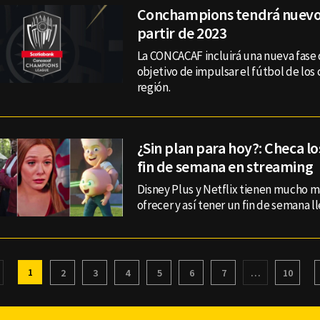
Conchampions tendrá nuevo
partir de 2023
La CONCACAF incluirá una nueva fase 
objetivo de impulsar el fútbol de los 
región.
¿Sin plan para hoy?: Checa lo
fin de semana en streaming
Disney Plus y Netflix tienen mucho m
ofrecer y así tener un fin de semana l
1
2
3
4
5
6
7
…
10