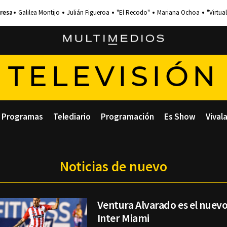
Galilea Montijo
Julián Figueroa
"El Recodo"
Mariana Ochoa
"Virtual
TELEVISIÓN
Programas
Telediario
Programación
Es Show
Vival
Noticias de nuevo
Ventura Alvarado es el nuevo
Inter Miami