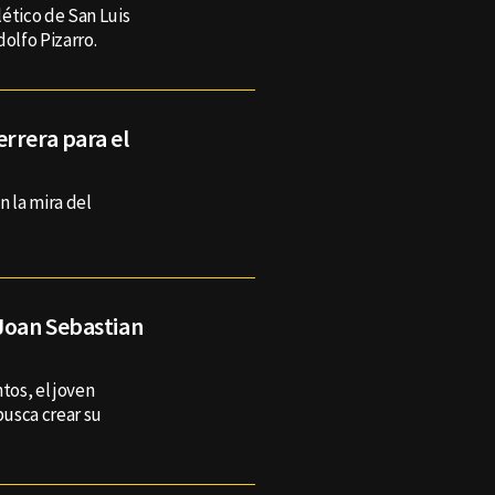
ético de San Luis
olfo Pizarro.
rrera para el
n la mira del
 Joan Sebastian
tos, el joven
usca crear su