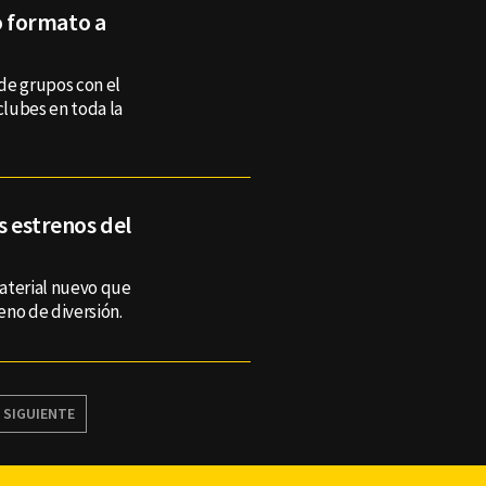
 formato a
de grupos con el
clubes en toda la
s estrenos del
aterial nuevo que
leno de diversión.
SIGUIENTE