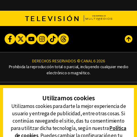
TELEVISIÓN
Facebook
Twitter
Youtube
Instagram
TikTok
Threads
Subi
DERECHOS RESERVADOS © CANAL 6 2026
Prohibida la reproducción total o parcial, incluyendo cualquier medio
electrónico o magnético.
CONTACTO
Utilizamos cookies
AVISO DE PRIVACIDAD
AVISO LEGAL
Utilizamos cookies para darte la mejor experiencia de
DEFENSORÍA DE LAS AUDIENCIAS
usuario y entrega de publicidad, entre otras cosas. Si
continúas navegando el sitio, das tu consentimiento
para utilitzar dicha tecnología, según nuestra
Política
de cookies
. Puedes cambiar la configuración en tu