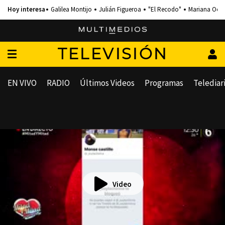
Galilea Montijo
Julián Figueroa
"El Recodo"
Mariana Och
TELEVISIÓN
EN VIVO
RADIO
Últimos Videos
Programas
Telediar
Video