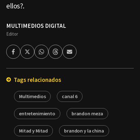
ellos?.
MULTIMEDIOS DIGITAL
Editor
Facebook
Twitter
Whatsapp
Threads
Enviar
por
Email
Tags relacionados
Multimedios
canal 6
entretenimiento
brandon meza
Mitad y Mitad
brandon y la china