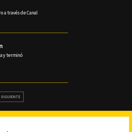
o a través de Canal
n
ca y terminó
SIGUIENTE
reads
Subir