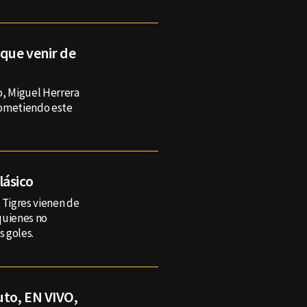
que venir de
o, Miguel Herrera
cometiendo este
lásico
 Tigres vienen de
 quienes no
 goles.
uto, EN VIVO,