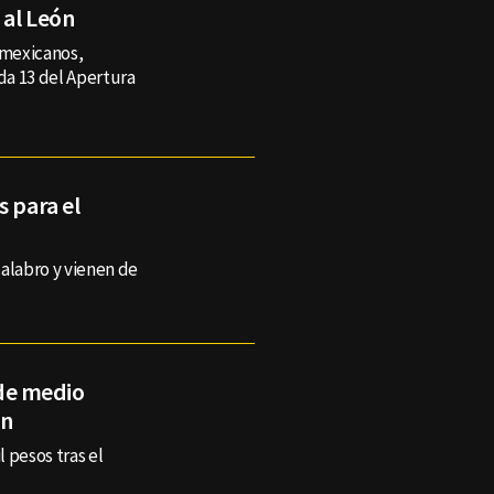
 al León
 mexicanos,
ada 13 del Apertura
s para el
calabro y vienen de
de medio
ón
 pesos tras el