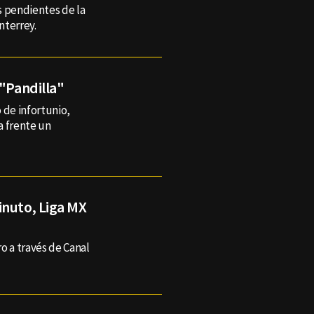
s pendientes de la
nterrey.
 "Pandilla"
 de infortunio,
a frente un
inuto, Liga MX
o a través de Canal