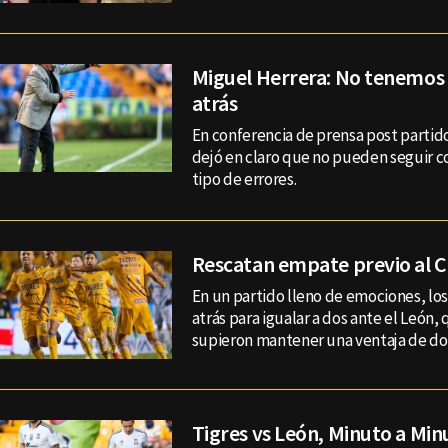
Miguel Herrera: No tenemos 
atrás
En conferencia de prensa post partid
dejó en claro que no pueden seguir 
tipo de errores.
Rescatan empate previo al C
En un partido lleno de emociones, los
atrás para igualar a dos ante el León,
supieron mantener una ventaja de dos
Tigres vs León, Minuto a Min