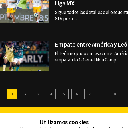
Liga MX
Sigue todos los detalles del encuentr
6 Deportes.
Empate entre América y Leó
El León no pudo en casa con el Améri
empatando 1-1 en el Nou Camp.
1
2
3
4
5
6
7
…
10
Facebook
Twitter
Youtube
Instagram
TikTok
Th
Utilizamos cookies