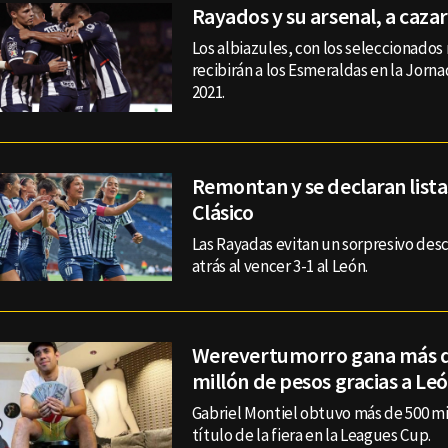
Rayados y su arsenal, a cazar
Los albiazules, con los seleccionados
recibirán a los Esmeraldas en la Jorn
2021.
Remontan y se declaran lista
Clásico
Las Rayadas evitan un sorpresivo des
atrás al vencer 3-1 al León.
Werevertumorro gana más 
millón de pesos gracias a Le
Gabriel Montiel obtuvo más de 500 mil
título de la fiera en la Leagues Cup.