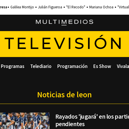
Galilea Montijo
Julián Figueroa
"El Recodo"
Mariana Ochoa
"Virtual
TELEVISIÓN
Programas
Telediario
Programación
Es Show
Vival
Noticias de leon
Rayados 'jugará' en los part
pendientes