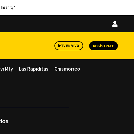
 Insanity"
Iniciar
sesión
TV EN VIVO
REGÍSTRATE
avi Mty
Las Rapiditas
Chismorreo
idos