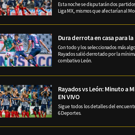
Esta noche se disputarán dos partido
Liga MX, mismos que afectarían al Mo
Dura derrota en casa para la
Con todo y los seleccionados más algo
Rayados salió derrotado por la mínim
combativo León.
Rayados vs León: Minuto a M
EN VIVO
Sigue todos los detalles del encuentr
6 Deportes.