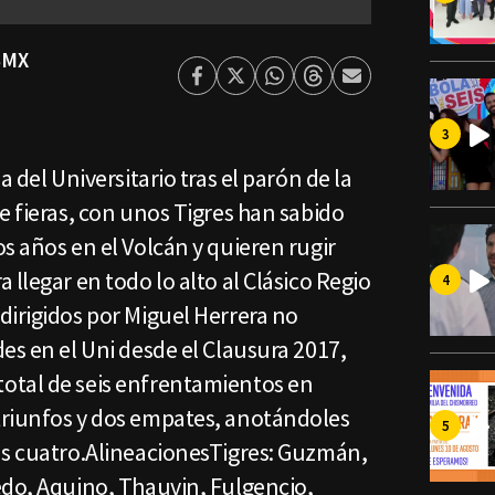
SMX
Facebook
Twitter
Whatsapp
Threads
Enviar
por
Email
a del Universitario tras el parón de la
e fieras, con unos Tigres han sabido
s años en el Volcán y quieren rugir
llegar en todo lo alto al Clásico Regio
dirigidos por Miguel Herrera no
es en el Uni desde el Clausura 2017,
otal de seis enfrentamientos en
triunfos y dos empates, anotándoles
as cuatro.AlineacionesTigres: Guzmán,
edo, Aquino, Thauvin, Fulgencio,