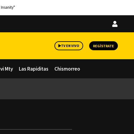
 Insanity"
Iniciar
sesión
TV EN VIVO
REGÍSTRATE
avi Mty
Las Rapiditas
Chismorreo