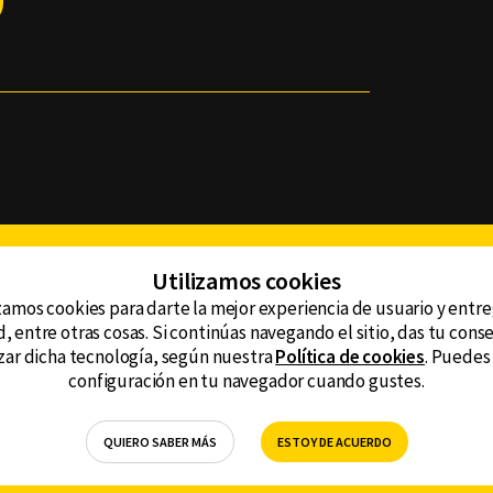
Facebook
Twitter
Youtube
Instagram
TikTok
Th
Utilizamos cookies
zamos cookies para darte la mejor experiencia de usuario y entr
, entre otras cosas. Si continúas navegando el sitio, das tu con
CONTACTO
tzar dicha tecnología, según nuestra
Política de cookies
. Puedes
AVISO DE PRIVACIDAD
ncluyendo
configuración en tu navegador cuando gustes.
AVISO LEGAL
DEFENSORÍA DE LAS AUDIENCIAS
QUIERO SABER MÁS
ESTOY DE ACUERDO