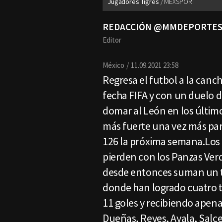
Jugadores Tigres
MEXSPORT
REDACCIÓN @MMDEPORTE
Editor
México
11.09.2021 23:58
Regresa el futbol a la canch
fecha FIFA y con un duelo d
domar al León en los último
más fuerte una vez más para 
126 la próxima semana.Los 
pierden con los Panzas Verd
desde entonces suman un t
donde han logrado cuatro 
11 goles y recibiendo apen
Dueñas, Reyes, Ayala, Salc