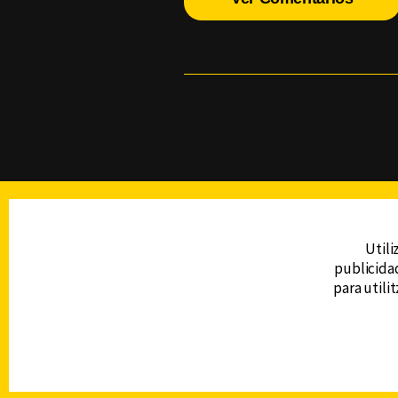
TELEVISIÓN
Utili
publicidad
DERECHOS RESERVADOS © CANAL 6 2026
para utili
Prohibida la reproducción total o parcial, i
cualquier medio electrónico o magnético.