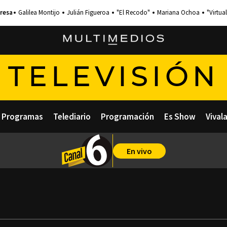
Galilea Montijo
Julián Figueroa
"El Recodo"
Mariana Ochoa
"Virtual
TELEVISIÓN
Programas
Telediario
Programación
Es Show
Vival
En vivo