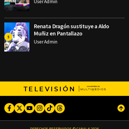
User Admin
Renata Dragón sustituye a Aldo
Muñiz en Pantallazo
User Admin
TELEVISIÓN
Facebook
Twitter
Youtube
Instagram
TikTok
Threads
Subi
DERECHOS RESERVADOS © CANAL 6 2026