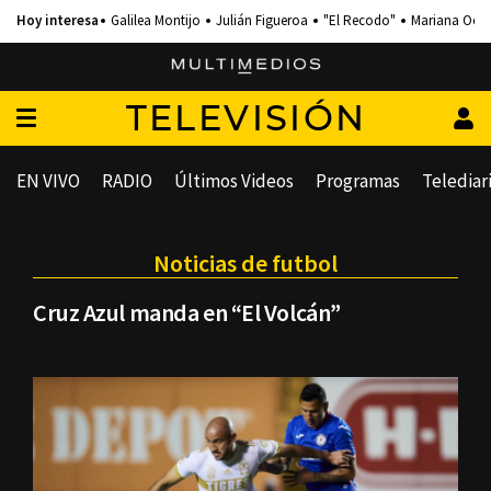
Galilea Montijo
Julián Figueroa
"El Recodo"
Mariana Och
TELEVISIÓN
EN VIVO
RADIO
Últimos Videos
Programas
Telediar
Noticias de futbol
Cruz Azul manda en “El Volcán”