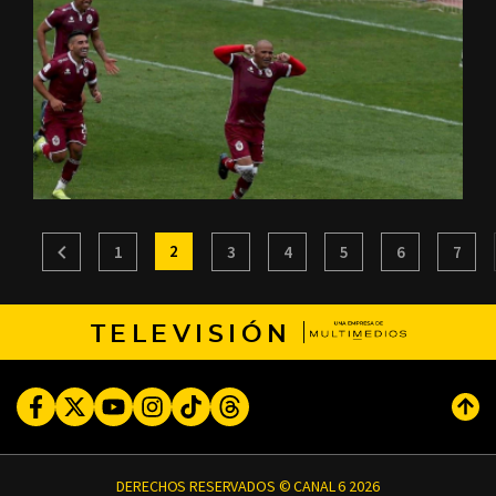
2
1
3
4
5
6
7
TELEVISIÓN
Facebook
Twitter
Youtube
Instagram
TikTok
Threads
Subi
DERECHOS RESERVADOS © CANAL 6 2026