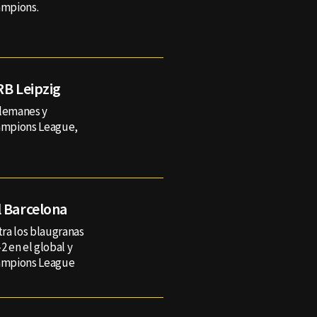
ampions.
RB Leipzig
 alemanes y
hampions League,
l Barcelona
tra los blaugranas
2 en el global y
hampions League