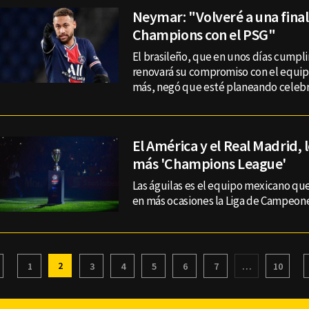
Neymar: "Volveré a una final
Champions con el PSG"
El brasileño, que en unos días cumplir
renovará su compromiso con el equip
más, negó que esté planeando celebra
El América y el Real Madrid, 
más 'Champions League'
Las águilas es el equipo mexicano qu
en más ocasiones la Liga de Campeone
2
1
3
4
5
6
7
…
10