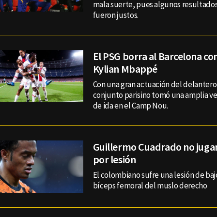
mala suerte, pues algunos resultado
fueron justos.
El PSG borra al Barcelona con
Kylian Mbappé
Con una gran actuación del delantero 
conjunto parisino tomó una amplia ve
de ida en el Camp Nou.
Guillermo Cuadrado no juga
por lesión
El colombiano sufre una lesión de baj
bíceps femoral del muslo derecho