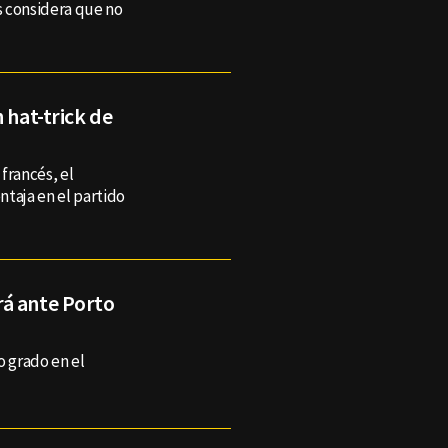
s considera que no
 hat-trick de
francés, el
ntaja en el partido
rá ante Porto
o grado en el