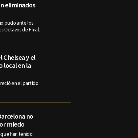
on eliminados
 no pudo ante los
os Octavos de Final.
l Chelsea y el
 local en la
reció en el partido
Barcelona no
por miedo
 que han tenido