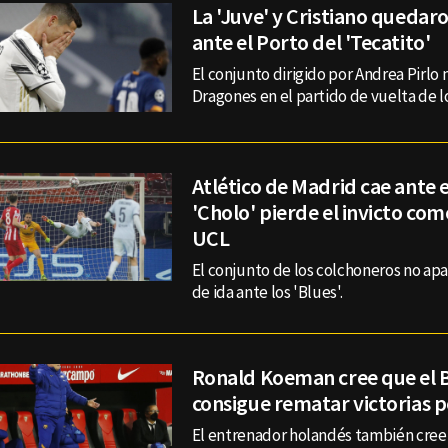
La 'Juve' y Cristiano quedar
ante el Porto del 'Tecatito'
El conjunto dirigido por Andrea Pirlo
Dragones en el partido de vuelta de l
Atlético de Madrid cae ante e
'Cholo' pierde el invicto como
UCL
El conjunto de los colchoneros no apa
de ida ante los 'Blues'.
Ronald Koeman cree que el 
consigue rematar victorias 
El entrenador holandés también cree