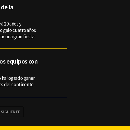
 de la
á 29 años y
o galo cuatro años
r una gran fiesta
los equipos con
e ha logrado ganar
s del continente.
SIGUIENTE