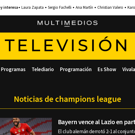
Laura Zapata
Sergio Fachelli
Ana Martín
Christian Valero
Karo
TELEVISIÓN
Programas
Telediario
Programación
Es Show
Vival
Noticias de champions league
Bayern vence al Lazio en par
El club alemán derrotó 2-1 al conjunto