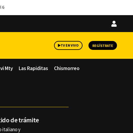
l G
Iniciar
sesión
TV EN VIVO
REGÍSTRATE
avi Mty
Las Rapiditas
Chismorreo
tido de trámite
 italiano y