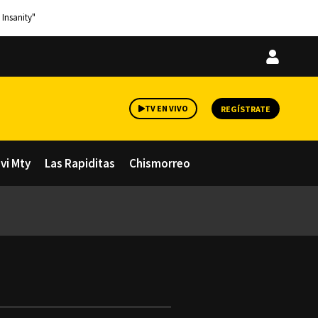
 Insanity"
Iniciar
sesión
TV EN VIVO
REGÍSTRATE
avi Mty
Las Rapiditas
Chismorreo