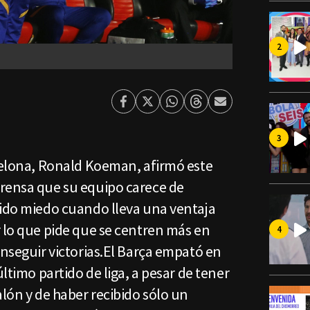
Facebook
Twitter
Whatsapp
Threads
Enviar
por
Email
rcelona, Ronald Koeman, afirmó este
rensa que su equipo carece de
tido miedo cuando lleva una ventaja
 lo que pide que se centren más en
onseguir victorias.El Barça empató en
último partido de liga, a pesar de tener
alón y de haber recibido sólo un