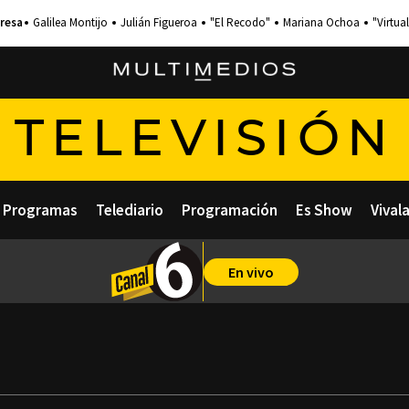
Galilea Montijo
Julián Figueroa
"El Recodo"
Mariana Ochoa
"Virtual
TELEVISIÓN
Programas
Telediario
Programación
Es Show
Vival
En vivo