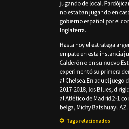
jugando de local. Pardójica
no estaban jugando en casa 
gobierno español por el co
Inglaterra.
Hasta hoy el estratega argen
empate en esta instancia ju
Calderón o en su nuevo Est
experimentó su primera der
al Chelsea.En aquel juego 
2017-2018, los Blues, dirig
al Atlético de Madrid 2-1 co
belga, Michy Batshuayi. AZ
Tags relacionados