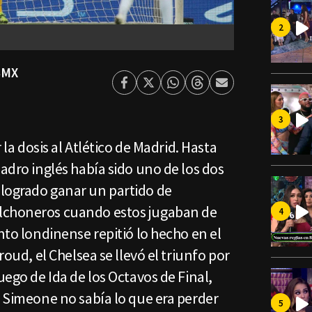
SMX
Facebook
Twitter
Whatsapp
Threads
Enviar
por
Email
r la dosis al Atlético de Madrid. Hasta
uadro inglés había sido uno de los dos
logrado ganar un partido de
lchoneros cuando estos jugaban de
nto londinense repitió lo hecho en el
roud, el Chelsea se llevó el triunfo por
uego de Ida de los Octavos de Final,
o Simeone no sabía lo que era perder