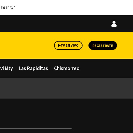
 Insanity"
Iniciar
sesión
TV EN VIVO
REGÍSTRATE
avi Mty
Las Rapiditas
Chismorreo