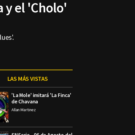
 y el 'Cholo'
lues'.
LAS MÁS VISTAS
'La Mole' imitará 'La Finca'
de Chavana
Allan Martinez
SNSerio - 06 de Agosto del