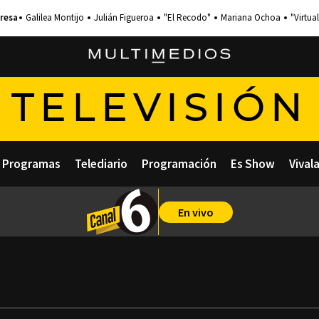
Galilea Montijo
Julián Figueroa
"El Recodo"
Mariana Ochoa
"Virtual
TELEVISIÓN
Programas
Telediario
Programación
Es Show
Vival
En vivo