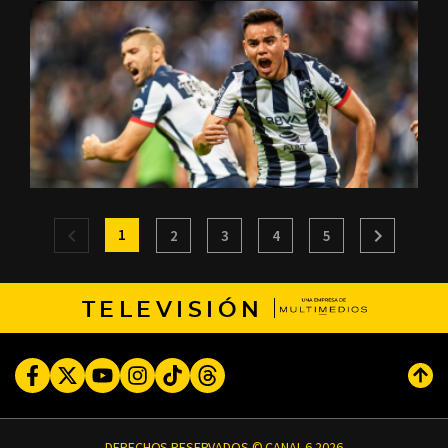
1
2
3
4
5
TELEVISIÓN
Facebook
Twitter
Youtube
Instagram
TikTok
Threads
Subi
DERECHOS RESERVADOS © CANAL 6 2026