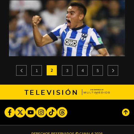
2
1
3
4
5
TELEVISIÓN
Facebook
Twitter
Youtube
Instagram
TikTok
Threads
Subi
DERECHOS RESERVADOS © CANAL 6 2026