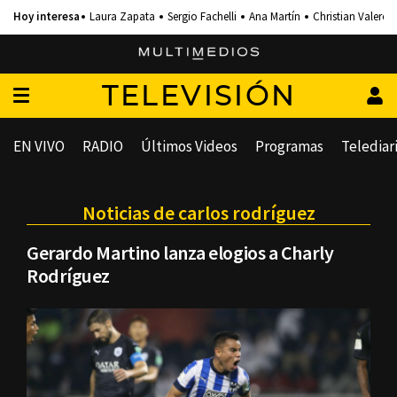
Laura Zapata
Sergio Fachelli
Ana Martín
Christian Valero
TELEVISIÓN
EN VIVO
RADIO
Últimos Videos
Programas
Telediar
Noticias de carlos rodríguez
Gerardo Martino lanza elogios a Charly
Rodríguez