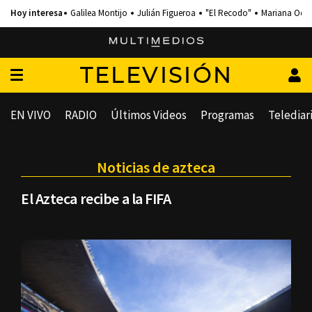
Galilea Montijo
Julián Figueroa
"El Recodo"
Mariana Och
TELEVISIÓN
EN VIVO
RADIO
Últimos Videos
Programas
Telediar
Noticias de azteca
El Azteca recibe a la FIFA