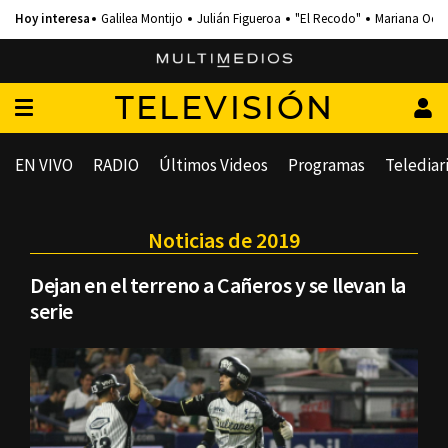
Galilea Montijo
Julián Figueroa
"El Recodo"
Mariana Och
TELEVISIÓN
EN VIVO
RADIO
Últimos Videos
Programas
Telediar
Noticias de 2019
Dejan en el terreno a Cañeros y se llevan la
serie