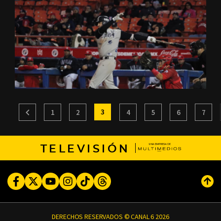
3
1
2
4
5
6
7
TELEVISIÓN
Facebook
Twitter
Youtube
Instagram
TikTok
Threads
Subi
DERECHOS RESERVADOS © CANAL 6 2026