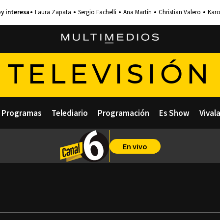
Laura Zapata
Sergio Fachelli
Ana Martín
Christian Valero
Karo
TELEVISIÓN
Programas
Telediario
Programación
Es Show
Vival
En vivo