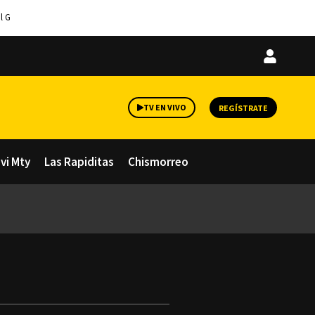
l G
Iniciar
sesión
TV EN VIVO
REGÍSTRATE
avi Mty
Las Rapiditas
Chismorreo