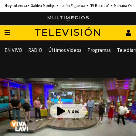
Galilea Montijo
Julián Figueroa
"El Recodo"
Mariana Och
TELEVISIÓN
EN VIVO
RADIO
Últimos Videos
Programas
Telediar
Video