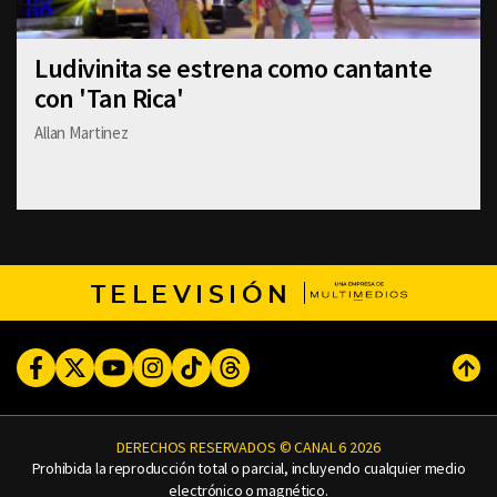
Ludivinita se estrena como cantante
con 'Tan Rica'
Allan Martinez
TELEVISIÓN
Facebook
Twitter
Youtube
Instagram
TikTok
Threads
Subi
DERECHOS RESERVADOS © CANAL 6 2026
Prohibida la reproducción total o parcial, incluyendo cualquier medio
electrónico o magnético.